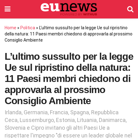
Home
»
Politica
»
L’ultimo sussulto per la legge Ue sul ripristino
della natura: 11 Paesi membri chiedono di approvarla al prossimo
Consiglio Ambiente
L’ultimo sussulto per la legge
Ue sul ripristino della natura:
11 Paesi membri chiedono di
approvarla al prossimo
Consiglio Ambiente
Irlanda, Germania, Francia, Spagna, Repubblica
Ceca, Lussemburgo, Estonia, Lituania, Danimarca,
Slovenia e Cipro invitano gli altri Paesi Ue a
rispettare l'impegno "di essere un leader globale nel