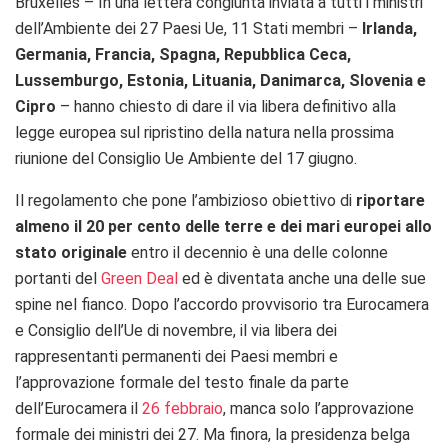
Bruxelles – In una lettera congiunta inviata a tutti i ministri
dell’Ambiente dei 27 Paesi Ue, 11 Stati membri –
Irlanda,
Germania, Francia, Spagna, Repubblica Ceca,
Lussemburgo, Estonia, Lituania, Danimarca, Slovenia e
Cipro
– hanno chiesto di dare il via libera definitivo alla
legge europea sul ripristino della natura nella prossima
riunione del Consiglio Ue Ambiente del 17 giugno.
Il regolamento che pone l’ambizioso obiettivo di
riportare
almeno il 20 per cento delle terre e dei mari europei allo
stato originale
entro il decennio è una delle colonne
portanti del
Green Deal
ed è diventata anche una delle sue
spine nel fianco. Dopo l’accordo provvisorio tra Eurocamera
e Consiglio dell’Ue di novembre, il via libera dei
rappresentanti permanenti dei Paesi membri e
l’approvazione formale del testo finale da parte
dell’Eurocamera il
26 febbraio
, manca solo l’approvazione
formale dei ministri dei 27. Ma finora, la presidenza belga