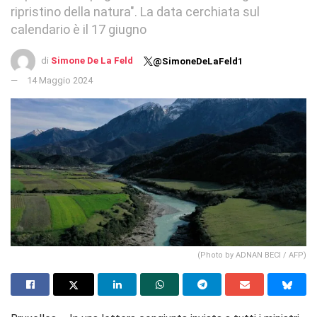
ripristino della natura". La data cerchiata sul
calendario è il 17 giugno
di
Simone De La Feld
@SimoneDeLaFeld1
14 Maggio 2024
(Photo by ADNAN BECI / AFP)