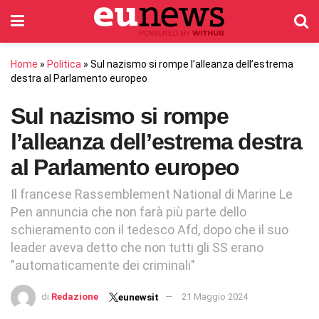
Home
»
Politica
»
Sul nazismo si rompe l’alleanza dell’estrema
destra al Parlamento europeo
Sul nazismo si rompe
l’alleanza dell’estrema destra
al Parlamento europeo
Il francese Rassemblement National di Marine Le
Pen annuncia che non farà più parte dello
schieramento con il tedesco Afd, dopo che il suo
leader aveva detto che non tutti gli SS erano
"automaticamente dei criminali"
di
Redazione
21 Maggio 2024
eunewsit