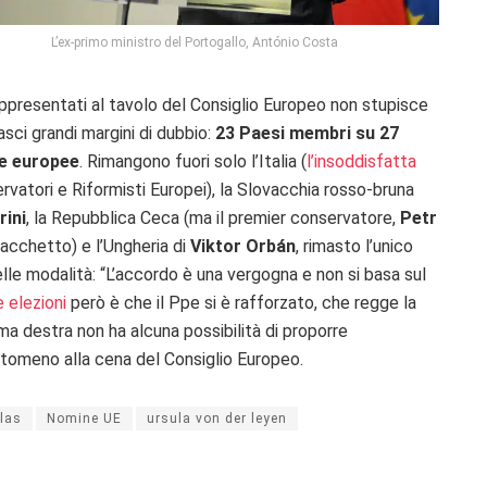
L’ex-primo ministro del Portogallo, António Costa
ppresentati al tavolo del Consiglio Europeo non stupisce
lasci grandi margini di dubbio:
23 Paesi membri su 27
ie europee
. Rimangono fuori solo l’Italia (
l’insoddisfatta
rvatori e Riformisti Europei), la Slovacchia rosso-bruna
rini
, la Repubblica Ceca (ma il premier conservatore,
Petr
pacchetto) e l’Ungheria di
Viktor Orbán
, rimasto l’unico
lle modalità: “L’accordo è una vergogna e non si basa sul
 elezioni
però è che il Ppe si è rafforzato, che regge la
ma destra non ha alcuna possibilità di proporre
tomeno alla cena del Consiglio Europeo.
llas
Nomine UE
ursula von der leyen