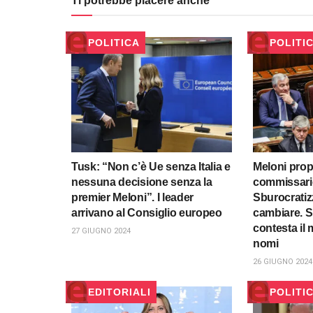
Ti potrebbe piacere anche
POLITICA
POLITI
Tusk: “Non c’è Ue senza Italia e
Meloni pro
nessuna decisione senza la
commissario
premier Meloni”. I leader
Sburocratizz
arrivano al Consiglio europeo
cambiare. S
contesta il
27 GIUGNO 2024
nomi
26 GIUGNO 2024
EDITORIALI
POLITI