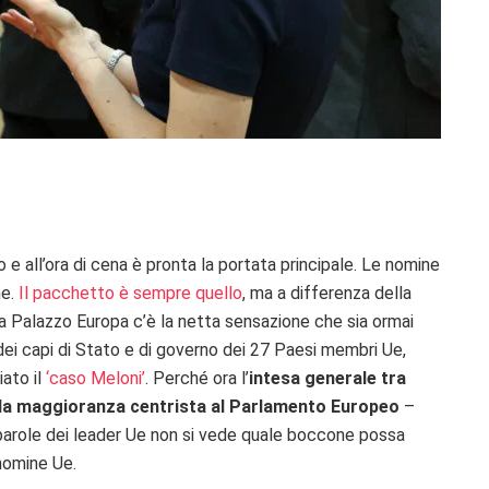
 e all’ora di cena è pronta la portata principale. Le nomine
ne.
Il pacchetto è sempre quello
, ma a differenza della
 a Palazzo Europa c’è la netta sensazione che sia ormai
dei capi di Stato e di governo dei 27 Paesi membri Ue,
iato il
‘caso Meloni’
. Perché ora l’
intesa generale tra
la maggioranza centrista
al Parlamento Europeo
–
 parole dei leader Ue non si vede quale boccone possa
 nomine Ue.