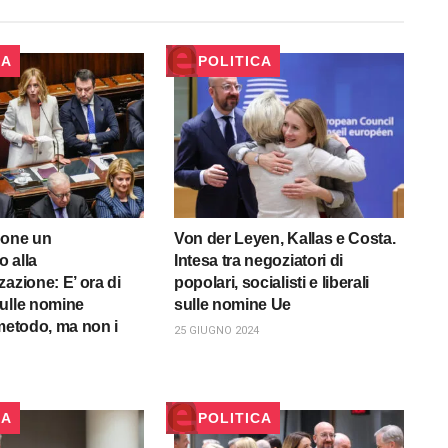
CA
POLITICA
pone un
Von der Leyen, Kallas e Costa.
 alla
Intesa tra negoziatori di
azione: E’ ora di
popolari, socialisti e liberali
ulle nomine
sulle nomine Ue
 metodo, ma non i
25 GIUGNO 2024
CA
POLITICA