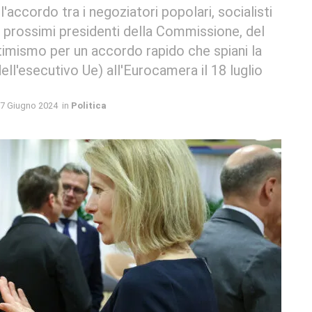
'accordo tra i negoziatori popolari, socialisti
sui prossimi presidenti della Commissione, del
ttimismo per un accordo rapido che spiani la
ell'esecutivo Ue) all'Eurocamera il 18 luglio
7 Giugno 2024
in
Politica