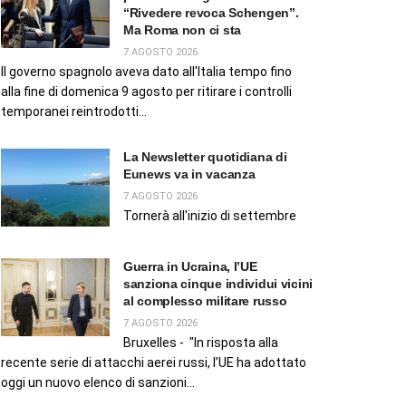
“Rivedere revoca Schengen”.
Ma Roma non ci sta
7 AGOSTO 2026
Il governo spagnolo aveva dato all'Italia tempo fino
alla fine di domenica 9 agosto per ritirare i controlli
temporanei reintrodotti...
La Newsletter quotidiana di
Eunews va in vacanza
7 AGOSTO 2026
Tornerà all'inizio di settembre
Guerra in Ucraina, l’UE
sanziona cinque individui vicini
al complesso militare russo
7 AGOSTO 2026
Bruxelles - "In risposta alla
recente serie di attacchi aerei russi, l’UE ha adottato
oggi un nuovo elenco di sanzioni...