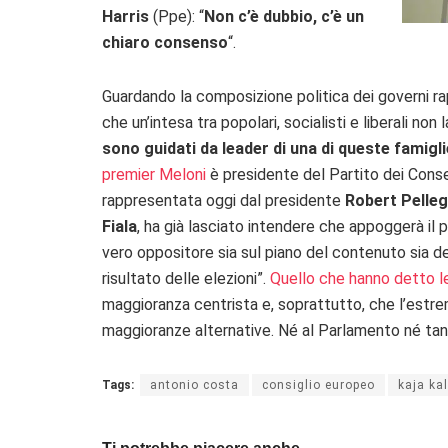
Harris
(Ppe): “
Non c’è dubbio, c’è un
chiaro consenso
“.
Guardando la composizione politica dei governi ra
che un’intesa tra popolari, socialisti e liberali non 
sono guidati da leader di una di queste famigl
premier Meloni
è presidente del Partito dei Conse
rappresentata oggi dal presidente
Robert Pelleg
Fiala
, ha già lasciato intendere che appoggerà il 
vero oppositore sia sul piano del contenuto sia de
risultato delle elezioni”.
Quello che hanno detto le
maggioranza centrista e, soprattutto, che l’estre
maggioranze alternative. Né al Parlamento né tan
Tags:
antonio costa
consiglio europeo
kaja ka