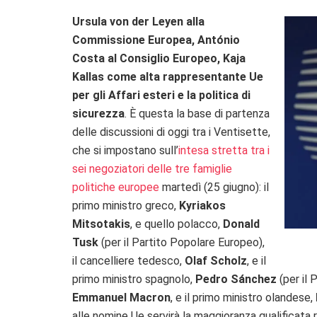
Ursula von der Leyen alla
Commissione Europea, António
Costa al Consiglio Europeo, Kaja
Kallas come alta rappresentante Ue
per gli Affari esteri e la politica di
sicurezza
. È questa la base di partenza
delle discussioni di oggi tra i Ventisette,
che si impostano sull’
intesa stretta tra i
sei negoziatori delle tre famiglie
politiche europee
martedì (25 giugno): il
primo ministro greco,
Kyriakos
Mitsotakis
, e quello polacco,
Donald
Tusk
(per il Partito Popolare Europeo),
il cancelliere tedesco,
Olaf Scholz
, e il
primo ministro spagnolo,
Pedro Sánchez
(per il 
Emmanuel Macron
, e il primo ministro olandese,
alle nomine Ue servirà la maggioranza qualificata 