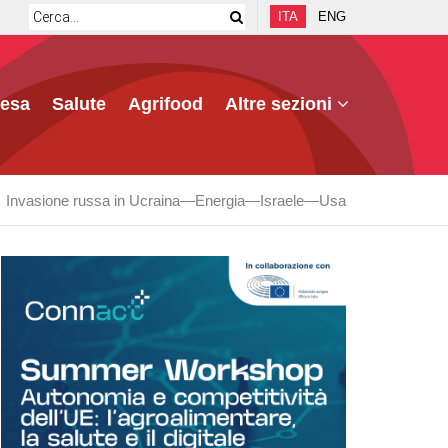
ITA
ENG
fesa
Salute
Agrifood
Altre sezioni
Invasione russa in Ucraina
Energia
Israele
Usa