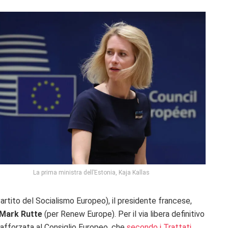
La prima ministra dell’Estonia, Kaja Kallas
Partito del Socialismo Europeo), il presidente francese,
Mark Rutte
(per Renew Europe). Per il via libera definitivo
rafforzata al Consiglio Europeo, che
secondo i Trattati