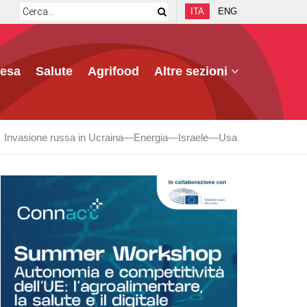
ITA
ENG
fesa
Salute
Agrifood
Altre sezioni
Invasione russa in Ucraina
Energia
Israele
Usa