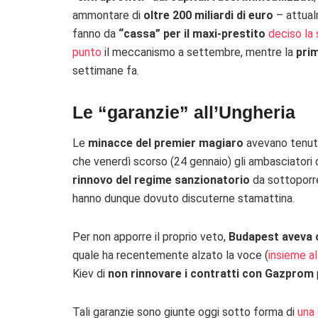
ammontare di
oltre 200 miliardi di euro
– attualm
fanno da
“cassa” per il maxi-prestito
deciso la
punto
il meccanismo a settembre, mentre la
pri
settimane fa.
Le “garanzie” all’Ungheria
Le
minacce del premier magiaro
avevano tenuto
che venerdì scorso (24 gennaio) gli ambasciatori
rinnovo del regime sanzionatorio
da sottoporre
hanno dunque dovuto discuterne stamattina.
Per non apporre il proprio veto,
Budapest aveva c
quale ha recentemente alzato la voce (
insieme al
Kiev di
non rinnovare i contratti con Gazprom
Tali garanzie sono giunte oggi sotto forma di
una 