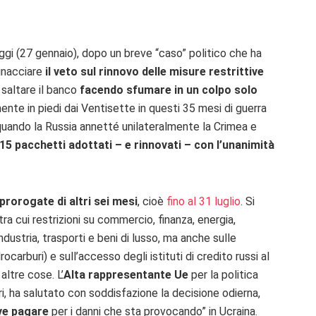
oggi (27 gennaio), dopo un breve “caso” politico che ha
nacciare
il veto sul rinnovo delle misure restrittive
 saltare il banco
facendo sfumare in un colpo solo
te in piedi dai Ventisette in questi 35 mesi di guerra
quando la Russia annetté unilateralmente la Crimea e
15 pacchetti adottati – e rinnovati – con l’unanimità
prorogate di altri sei mesi
, cioè
fino al 31 luglio
. Si
 tra cui restrizioni su commercio, finanza, energia,
industria, trasporti e beni di lusso, ma anche sulle
ocarburi) e sull’accesso degli istituti di credito russi al
 altre cose. L’
Alta rappresentante Ue
per la politica
ri, ha salutato con soddisfazione la decisione odierna,
ve pagare
per i danni che sta provocando” in Ucraina.