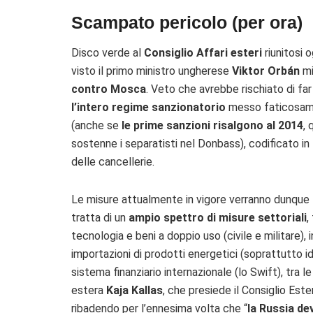
Scampato pericolo (per ora)
Disco verde al
Consiglio Affari esteri
riunitosi 
visto il primo ministro ungherese
Viktor Orbán
mi
contro Mosca
. Veto che avrebbe rischiato di far
l’intero regime sanzionatorio
messo faticosamen
(anche se
le prime sanzioni risalgono al 2014
, 
sostenne i separatisti nel Donbass), codificato in
delle cancellerie.
Le misure attualmente in vigore verranno dunque
tratta di un
ampio spettro di misure settoriali
,
tecnologia e beni a doppio uso (civile e militare), 
importazioni di prodotti energetici (soprattutto idr
sistema finanziario internazionale (lo Swift), tra le
estera
Kaja Kallas
, che presiede il Consiglio Este
ribadendo per l’ennesima volta che “
la Russia de