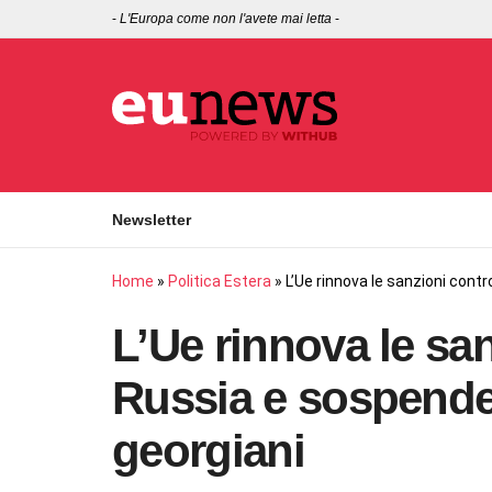
-
L'Europa come non l'avete mai letta
-
Newsletter
Home
»
Politica Estera
»
L’Ue rinnova le sanzioni contr
L’Ue rinnova le san
Russia e sospende i
georgiani