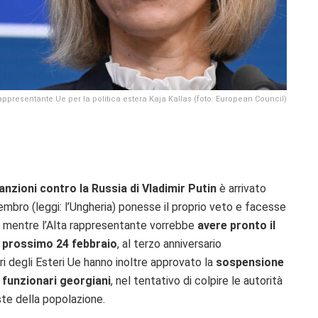
rappresentante Ue per la politica estera Kaja Kallas (foto: European Council)
anzioni contro la Russia di Vladimir Putin
è arrivato
bro (leggi: l’Ungheria) ponesse il proprio veto e facesse
si, mentre l’Alta rappresentante vorrebbe
avere pronto il
l prossimo 24 febbraio
, al terzo anniversario
tri degli Esteri Ue hanno inoltre approvato la
sospensione
i funzionari georgiani
, nel tentativo di colpire le autorità
ste della popolazione.