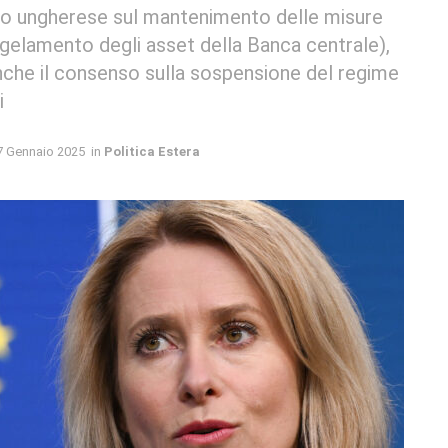
veto ungherese sul mantenimento delle misure
ngelamento degli asset della Banca centrale),
 anche il consenso sulla sospensione del regime
i
7 Gennaio 2025
in
Politica Estera