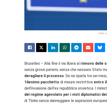
L'Alta 
Bruxelles – Alla fine il via libera al
rinnovo delle s
senza grossi patemi, senza che nessuno Stato mem
deragliare il processo
. Se ne riparla tra sei me
16esimo pacchetto
di misure restrittive
entro i
dell’invasione dell’ex repubblica sovietica. I minis
del regime agevolato per i visti diplomatici de
di Tbilisi senza danneggiare le aspirazioni europei