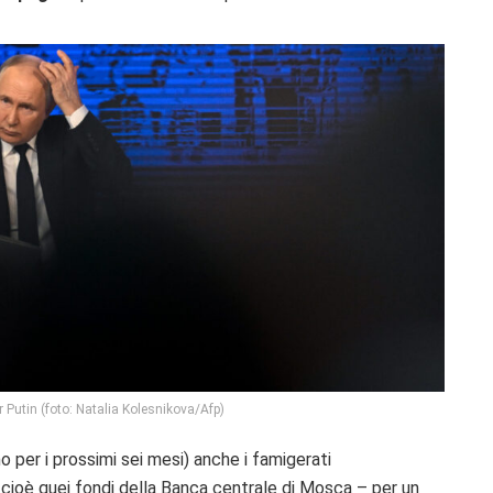
r Putin (foto: Natalia Kolesnikova/Afp)
 per i prossimi sei mesi) anche i famigerati
, cioè quei fondi della Banca centrale di Mosca – per un