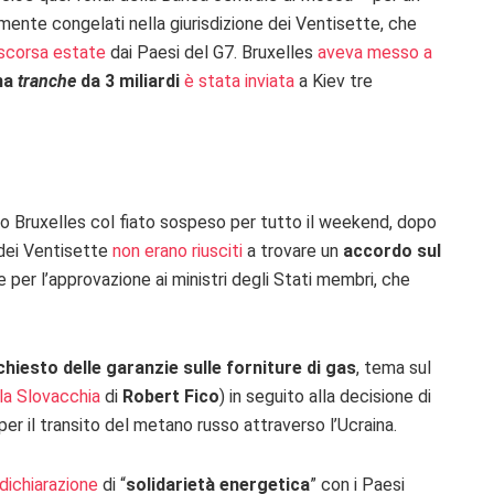
ente congelati nella giurisdizione dei Ventisette, che
 scorsa estate
dai Paesi del G7. Bruxelles
aveva messo a
ma
tranche
da 3 miliardi
è stata inviata
a Kiev tre
 Bruxelles col fiato sospeso per tutto il weekend, dopo
 dei Ventisette
non erano riusciti
a trovare un
accordo sul
 per l’approvazione ai ministri degli Stati membri, che
hiesto delle garanzie sulle forniture di gas
, tema sul
la Slovacchia
di
Robert Fico
) in seguito alla decisione di
per il transito del metano russo attraverso l’Ucraina.
dichiarazione
di “
solidarietà energetica
” con i Paesi