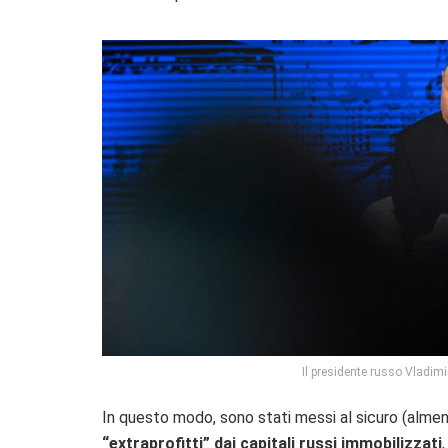
Il presidente russo Vladimi
In questo modo, sono stati messi al sicuro (almeno
“extraprofitti” dai capitali russi immobilizzati