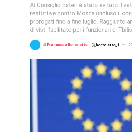
Al Consiglio Esteri è stato evitato il 
restrittive contro Mosca (incluso il co
prorogati fino a fine luglio. Raggiunto
di visti facilitato per i funzionari di Tbilis
di
Francesco Bortoletto
2
bortoletto_f