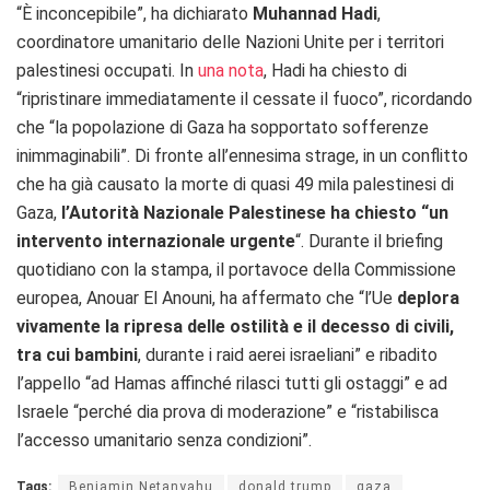
“È inconcepibile”, ha dichiarato
Muhannad Hadi
,
coordinatore umanitario delle Nazioni Unite per i territori
palestinesi occupati. In
una nota
, Hadi ha chiesto di
“ripristinare immediatamente il cessate il fuoco”, ricordando
che “la popolazione di Gaza ha sopportato sofferenze
inimmaginabili”. Di fronte all’ennesima strage, in un conflitto
che ha già causato la morte di quasi 49 mila palestinesi di
Gaza,
l’Autorità Nazionale Palestinese ha chiesto “un
intervento internazionale urgente
“. Durante il briefing
quotidiano con la stampa, il portavoce della Commissione
europea, Anouar El Anouni, ha affermato che “l’Ue
deplora
vivamente la ripresa delle ostilità e il decesso di civili,
tra cui bambini
, durante i raid aerei israeliani” e ribadito
l’appello “ad Hamas affinché rilasci tutti gli ostaggi” e ad
Israele “perché dia prova di moderazione” e “ristabilisca
l’accesso umanitario senza condizioni”.
Tags:
Benjamin Netanyahu
donald trump
gaza