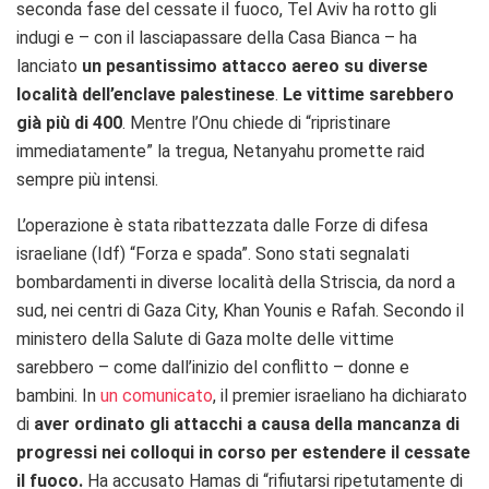
seconda fase del cessate il fuoco, Tel Aviv ha rotto gli
indugi e – con il lasciapassare della Casa Bianca – ha
lanciato
un pesantissimo attacco aereo su diverse
località dell’enclave palestinese
.
Le vittime sarebbero
già più di 400
. Mentre l’Onu chiede di “ripristinare
immediatamente” la tregua, Netanyahu promette raid
sempre più intensi.
L’operazione è stata ribattezzata dalle Forze di difesa
israeliane (Idf) “Forza e spada”. Sono stati segnalati
bombardamenti in diverse località della Striscia, da nord a
sud, nei centri di Gaza City, Khan Younis e Rafah. Secondo il
ministero della Salute di Gaza molte delle vittime
sarebbero – come dall’inizio del conflitto – donne e
bambini. In
un comunicato
, il premier israeliano ha dichiarato
di
aver ordinato gli attacchi a causa della mancanza di
progressi nei colloqui in corso per estendere il cessate
il fuoco.
Ha accusato Hamas di “rifiutarsi ripetutamente di