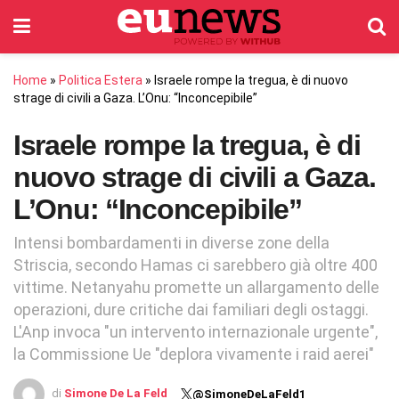
Home
»
Politica Estera
»
Israele rompe la tregua, è di nuovo
strage di civili a Gaza. L’Onu: “Inconcepibile”
Israele rompe la tregua, è di
nuovo strage di civili a Gaza.
L’Onu: “Inconcepibile”
Intensi bombardamenti in diverse zone della
Striscia, secondo Hamas ci sarebbero già oltre 400
vittime. Netanyahu promette un allargamento delle
operazioni, dure critiche dai familiari degli ostaggi.
L'Anp invoca "un intervento internazionale urgente",
la Commissione Ue "deplora vivamente i raid aerei"
di
Simone De La Feld
@SimoneDeLaFeld1