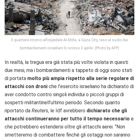
Il quartiere intorno all’ospedale Al-Shifa, a Gaza City, raso al suolo dai
bombardamenti israeliani lo scorso 3 aprile (Photo by AFP)
In realtà, la tregua era già stata più volte violata in questi
due mesi, ma i bombardamenti a tappeto di oggi sono stati
di portata
molto più ampia rispetto alla serie regolare di
attacchi con droni
che l’esercito israeliano ha dichiarato di
aver condotto contro singoli individui o piccoli gruppi di
sospetti militantinell’ultimo periodo. Secondo quanto
riportato da
Reuters
, le Idf avrebbero
dichiarato che gli
attacchi continueranno per tutto il tempo necessario
e
che potrebbero
estendersi oltre gli attacchi aerei. “Non
smetteremo di combattere finché gli ostaggi non saranno