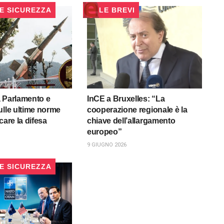
 E SICUREZZA
LE BREVI
 Parlamento e
InCE a Bruxelles: “La
ulle ultime norme
cooperazione regionale è la
care la difesa
chiave dell’allargamento
europeo”
9 GIUGNO 2026
 E SICUREZZA