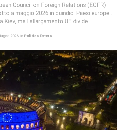
opean Council on Foreign Relations (ECFR)
dotto a maggio 2026 in quindici Paesi europei.
 a Kiev, ma l'allargamento UE divide
iugno 2026
in
Politica Estera