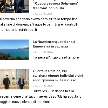
“Rivedere revoca Schengen”.
Ma Roma non ci sta
7 AGOSTO 2026
Il governo spagnolo aveva dato all'Italia tempo fino
alla fine di domenica 9 agosto per ritirare i controlli
temporanei reintrodotti...
La Newsletter quotidiana di
Eunews va in vacanza
7 AGOSTO 2026
Tornerà all'inizio di settembre
Guerra in Ucraina, l’UE
sanziona cinque individui vicini
al complesso militare russo
7 AGOSTO 2026
Bruxelles - "In risposta alla
recente serie di attacchi aerei russi, l’UE ha adottato
oggi un nuovo elenco di sanzioni...