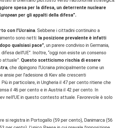
rvistati si orientano piuttosto verso l’autonomia strategica:
giore spesa per la difesa, un deterrente nucleare
European
per gli appalti della difesa”.
to con l’Ucraina
. Sebbene i cittadini continuino a
lgimento sono netti:
la posizione prevalente è infatti
o dopo qualsiasi pace”
, un parere condiviso in Germania,
 difesa dell’UE”. Inoltre, “oggi non esiste un consenso
o attuale”.
Questo scetticismo rischia di essere
stra
, che dipingono l’Ucraina principalmente come un
le ansie per l’adesione di Kiev alle crescenti
 Più in particolare, in Ungheria il 47 per cento ritiene che
ensa il 46 per cento e in Austria il 42 per cento. In
iev nell’UE in questo contesto attuale. Favorevole è solo
re si registra in Portogallo (59 per cento), Danimarca (56
3 per cento). L’unico Paese in cui prevale l’opposizione