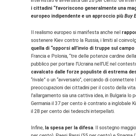
intervistati e avversata dal 28 per cento. Gli inte
i cittadini “favoriscono generalmente una mag
europeo indipendente e un approccio più
Buy 
Il realismo europeo si manifesta anche nel
rappor
sostenere Kiev contro la Russia, i limiti al coinvo
quella di “opporsi all’invio di truppe sul camp
Francia e Polonia, “tre delle potenze cardine della
pubblico per portare l’Ucraina nell’UE nel contest
cavalcato dalle forze populiste di estrema de
“rivale” o un “avversario”, cercando di connettere 
preoccupazioni dei cittadini per il costo della vita.
l’allargamento sia una cattiva idea, in Bulgaria lo p
Germania il 37 per cento è contrario a inglobale K
il 28 per cento dei tedeschi interpellati.
Infine,
la spesa per la difesa
. Il sostegno maggio
per cento), Paesi Bassi (55 per cento) e Spagna (5