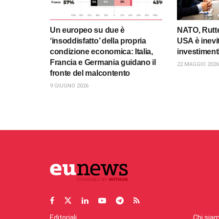
Un europeo su due è
NATO, Rutte
‘insoddisfatto’ della propria
USA è inevit
condizione economica: Italia,
investiment
Francia e Germania guidano il
22 MAGGIO 2026
fronte del malcontento
9 GIUGNO 2026
Editoriali
Chi sia