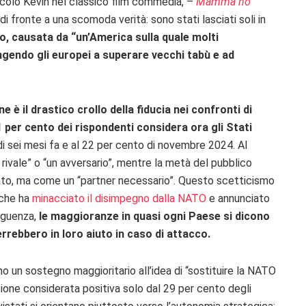
colo Kevin nel classico film commedia, –
Mamma ho
 di fronte a una scomoda verità: sono stati lasciati soli in
, causata da “un’America sulla quale molti
ngendo gli europei a superare vecchi tabù e ad
 è il drastico crollo della fiducia nei confronti di
1 per cento dei rispondenti considera ora gli Stati
 di sei mesi fa e al 22 per cento di novembre 2024. Al
 rivale” o “un avversario”, mentre la metà del pubblico
eato, ma come un “partner necessario”. Questo scetticismo
 che ha
minacciato il disimpegno dalla NATO
e annunciato
eguenza,
le maggioranze in quasi ogni Paese si dicono
rrebbero in loro aiuto in caso di attacco.
no un sostegno maggioritario all’idea di “sostituire la NATO
zione considerata positiva solo dal 29 per cento degli