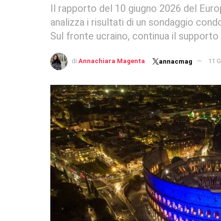
Il rapporto del 10 giugno 2026 del Eur
analizza i risultati di un sondaggio con
Sul fronte ucraino, continua il supporto
di
Annachiara Magenta
11 G
annacmag