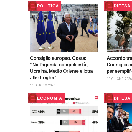
POLITICA
DIFESA
Consiglio europeo, Costa:
Accordo tra
“Nell’agenda competitività,
Consiglio s
Ucraina, Medio Oriente e lotta
per semplifi
alle droghe”
10 GIUGNO 2026
11 GIUGNO 2026
ECONOMIA
DIFESA