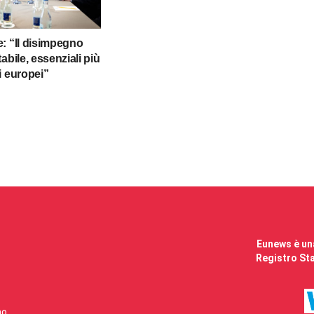
: “Il disimpegno
abile, essenziali più
i europei”
Eunews è una
Registro Sta
mo