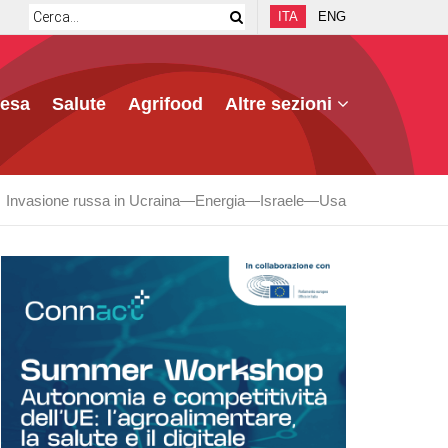
ITA
ENG
fesa
Salute
Agrifood
Altre sezioni
Invasione russa in Ucraina
Energia
Israele
Usa