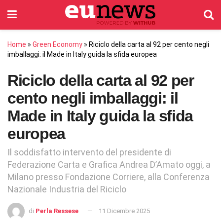
Home
»
Green Economy
»
Riciclo della carta al 92 per cento negli
imballaggi: il Made in Italy guida la sfida europea
Riciclo della carta al 92 per
cento negli imballaggi: il
Made in Italy guida la sfida
europea
Il soddisfatto intervento del presidente di
Federazione Carta e Grafica Andrea D’Amato oggi, a
Milano presso Fondazione Corriere, alla Conferenza
Nazionale Industria del Riciclo
di
Perla Ressese
11 Dicembre 2025