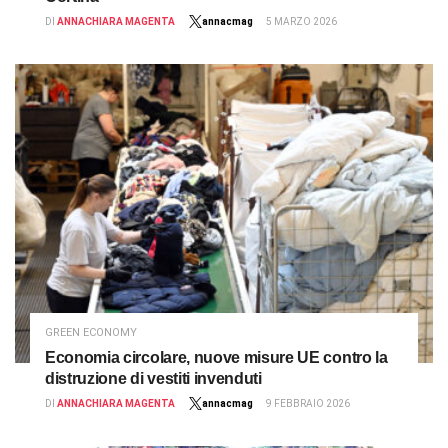
DI
ANNACHIARA MAGENTA
annacmag
5 MARZO 2026
GREEN ECONOMY
Economia circolare, nuove misure UE contro la
distruzione di vestiti invenduti
DI
ANNACHIARA MAGENTA
annacmag
9 FEBBRAIO 2026