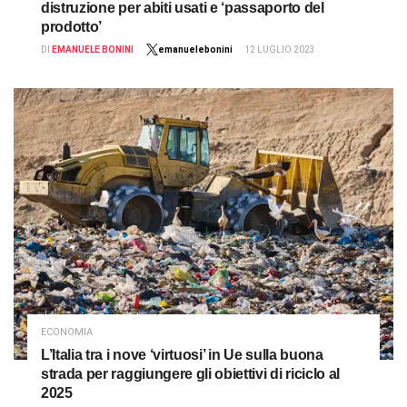
distruzione per abiti usati e ‘passaporto del
prodotto’
DI
EMANUELE BONINI
emanuelebonini
12 LUGLIO 2023
ECONOMIA
L’Italia tra i nove ‘virtuosi’ in Ue sulla buona
strada per raggiungere gli obiettivi di riciclo al
2025