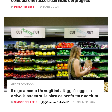
combustione raccolti dall’inizio del progetto
DI
PERLA RESSESE
24 MARZO 2025
GREEN ECONOMY
Il regolamento Ue sugli imballaggi è legge, in
arrivo la stretta sulla plastica per frutta e verdura
DI
SIMONE DE LA FELD
@SimoneDeLaFeld1
16 DICEMBRE 2024