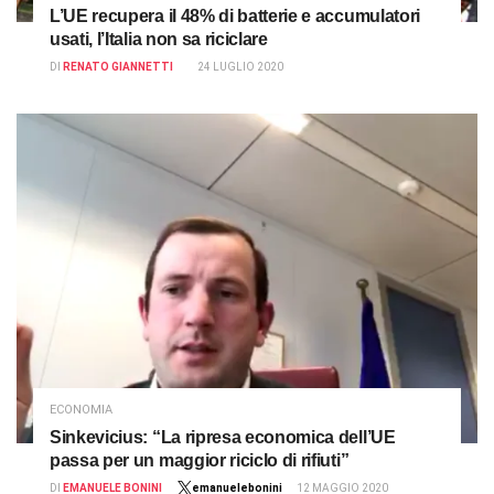
L’UE recupera il 48% di batterie e accumulatori
usati, l’Italia non sa riciclare
DI
RENATO GIANNETTI
24 LUGLIO 2020
ECONOMIA
Sinkevicius: “La ripresa economica dell’UE
passa per un maggior riciclo di rifiuti”
DI
EMANUELE BONINI
emanuelebonini
12 MAGGIO 2020