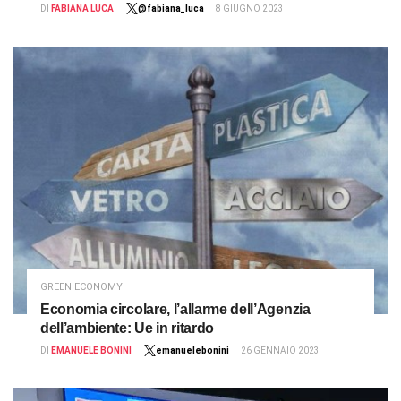
DI
FABIANA LUCA
@fabiana_luca
8 GIUGNO 2023
GREEN ECONOMY
Economia circolare, l’allarme dell’Agenzia
dell’ambiente: Ue in ritardo
DI
EMANUELE BONINI
emanuelebonini
26 GENNAIO 2023