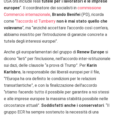
USA ora include reali
tutele per i lavoratori e le imprese
europee
“. Il coordinatore dei socialisti in
commissione
Commercio internazionale
,
Brando Benifei
(PD), ricorda
come “
l’accordo id Tumberry
non è mai stato quello che
volevamo
“, ma “anziché accettare l’accordo così com’era,
abbiamo insistito per l’introduzione di garanzie concrete a
tutela degli interessi europei”.
Anche gli europarlamentari del gruppo di
Renew Europe
si
dicono “lieti” per l’inclusione, nell’accordo inter-istituzionale
sui dazi, delle clausole “
a prova di Trump”. Per
Karin
Karlsbro
, la responsabile dei liberali europei per il file,
“l’Europa ha ora definito le condizioni per le relazioni
transatlantiche”, e con la finalizzazione dell’accordo
“stiamo facendo tutto il possibile per garantire a noi stessi
e alle imprese europee la massima stabilità possibile nelle
circostanze attuali”.
Soddisfatti anche i conservatori
. “
Il
gruppo ECR ha sempre sostenuto la necessità di una