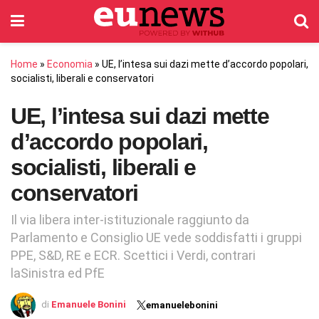
Home
»
Economia
»
UE, l’intesa sui dazi mette d’accordo popolari,
socialisti, liberali e conservatori
UE, l’intesa sui dazi mette
d’accordo popolari,
socialisti, liberali e
conservatori
Il via libera inter-istituzionale raggiunto da
Parlamento e Consiglio UE vede soddisfatti i gruppi
PPE, S&D, RE e ECR. Scettici i Verdi, contrari
laSinistra ed PfE
di
Emanuele Bonini
emanuelebonini