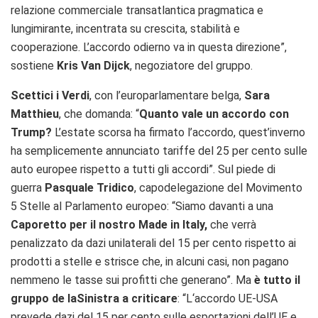
relazione commerciale transatlantica pragmatica e
lungimirante, incentrata su crescita, stabilità e
cooperazione. L’accordo odierno va in questa direzione”,
sostiene
Kris Van Dijck
, negoziatore del gruppo.
Scettici i Verdi
, con l’europarlamentare belga,
Sara
Matthieu
, che domanda: “
Quanto vale un accordo con
Trump?
L’estate scorsa ha firmato l’accordo, quest’inverno
ha semplicemente annunciato tariffe del 25 per cento sulle
auto europee rispetto a tutti gli accordi”. Sul piede di
guerra
Pasquale Tridico
, capodelegazione del Movimento
5 Stelle al Parlamento europeo: “Siamo davanti a una
Caporetto per il nostro Made in Italy,
che verrà
penalizzato da dazi unilaterali del 15 per cento rispetto ai
prodotti a stelle e strisce che, in alcuni casi, non pagano
nemmeno le tasse sui profitti che generano”. Ma
è tutto il
gruppo de laSinistra a criticare
: “L
‘accordo UE-USA
prevede dazi del 15 per cento sulle esportazioni dell’UE e