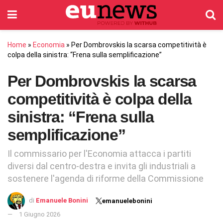
Home
»
Economia
»
Per Dombrovskis la scarsa competitività è
colpa della sinistra: “Frena sulla semplificazione”
Per Dombrovskis la scarsa
competitività è colpa della
sinistra: “Frena sulla
semplificazione”
Il commissario per l'Economia attacca i partiti
diversi dal centro-destra e invita gli industriali a
sostenere l'agenda di riforme della Commissione
di
Emanuele Bonini
emanuelebonini
1 Giugno 2026