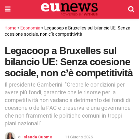
Home
»
Economia
»
Legacoop a Bruxelles sul bilancio UE: Senza
coesione sociale, non c’è competitività
Legacoop a Bruxelles sul
bilancio UE: Senza coesione
sociale, non c’è competitività
Il presidente Gamberini: "Creare le condizioni per
avere più fondi, garantire che le risorse per la
competitività non vadano a detrimento dei fondi di
coesione o della PAC e preservare una governance
che non frammenti le politiche comuni in troppi
piani nazionali"
di
Iolanda Cuomo
11 Giugno 2026