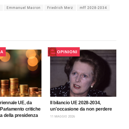
Emmanuel Macron
Friedrich Merz
mff 2028-2034
CA
OPINIONI
uriennale UE, da
Il bilancio UE 2028-2034,
 Parlamento critiche
un’occasione da non perdere
ta della presidenza
11 MAGGIO 2026