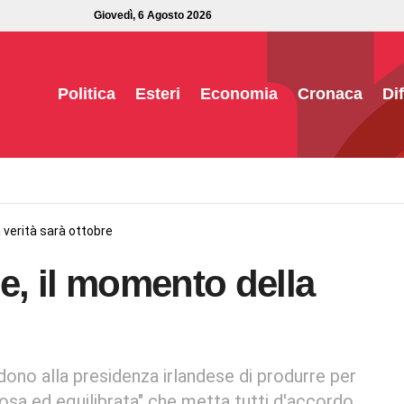
Giovedì, 6 Agosto 2026
Politica
Esteri
Economia
Cronaca
Di
a verità sarà ottobre
le, il momento della
edono alla presidenza irlandese di produrre per
iosa ed equilibrata" che metta tutti d'accordo.