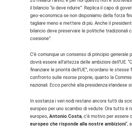
20 miliardi l’anno, e per noi questo non è sostenib
il bilancio “si deve ridurre”. Replica il capo di gov
geo-economica se non disponiamo della forza fina
tagliare meno e mettere di più. Anche il presiden
bilancio deve preservare le politiche tradizionali 
coesione”.
C’è comunque un consenso di principio generale p
dovrà essere all’altezza delle ambizioni dell’UE.
“C
finanziare le priorità dell’UE”, ricordano le stesse 
confronto sulle risorse proprie, quanto la Commi
nazionali. Ecco perché alla presidenza irlandese s
In sostanza i veri nodi restano ancora tutti da scio
europeo per uno scambio di vedute. Ora tutto è ri
europeo,
Antonio Costa
, c’è motivo per essere ot
europeo che risponde alla nostre ambizioni
“, 