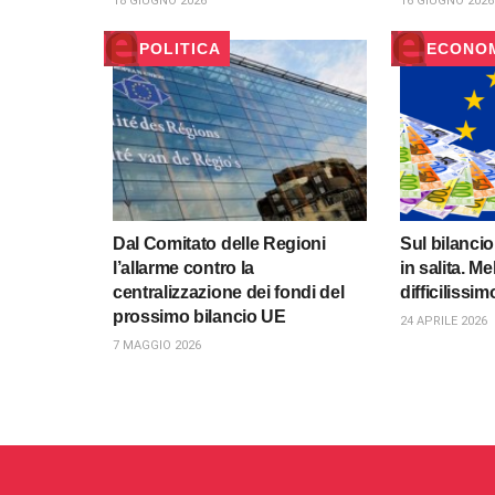
18 GIUGNO 2026
16 GIUGNO 2026
POLITICA
ECONO
Dal Comitato delle Regioni
Sul bilanci
l’allarme contro la
in salita. M
centralizzazione dei fondi del
difficilissim
prossimo bilancio UE
24 APRILE 2026
7 MAGGIO 2026