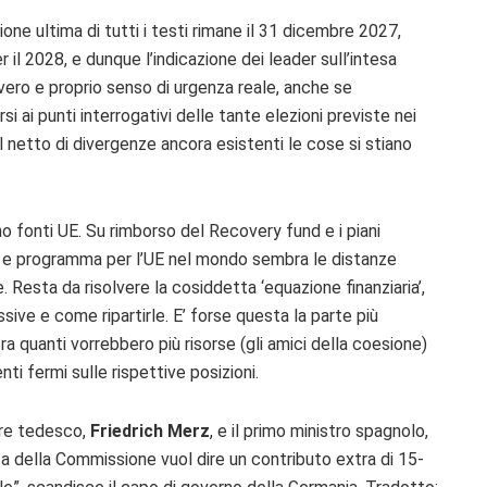
ione ultima di tutti i testi rimane il 31 dicembre 2027,
r il 2028, e dunque l’indicazione dei leader sull’intesa
vero e proprio senso di urgenza reale, anche se
i ai punti interrogativi delle tante elezioni previste nei
l netto di divergenze ancora esistenti le cose si stiano
no fonti UE. Su rimborso del Recovery fund e i piani
ità e programma per l’UE nel mondo sembra le distanze
. Resta da risolvere
la cosiddetta ‘equazione finanziaria’,
sive e come ripartirle. E’ forse questa la parte più
 quanti vorrebbero più risorse (gli amici della coesione)
nti fermi sulle rispettive posizioni.
re tedesco,
Friedrich Merz
, e il primo ministro spagnolo,
osta della Commissione
vuol dire un contributo extra di 15-