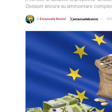
Divisioni ancora su ammontare comple
di
Emanuele Bonini
19 
emanuelebonini