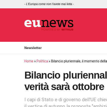
-
L'Europa come non l'avete mai letta
-
Newsletter
Home
»
Politica
»
Bilancio pluriennale, il momento dell
Bilancio plurienna
verità sarà ottobre
I capi di Stato e di governo dell'UE chi
il vertice di autunno la proposta "ambiz