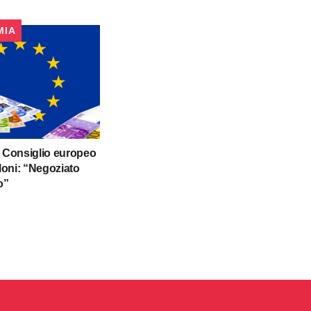
MIA
o Consiglio europeo
eloni: “Negoziato
o”