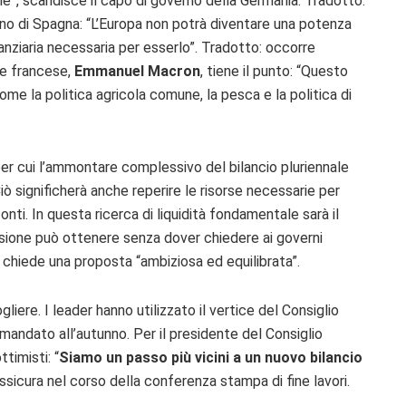
ile”, scandisce il capo di governo della Germania. Tradotto:
erno di Spagna:
“L’Europa non potrà diventare una potenza
nziaria necessaria per esserlo”. Tradotto: occorre
te francese,
Emmanuel Macron
, tiene il punto: “Q
uesto
come la politica agricola comune, la pesca e la politica di
er cui l’ammontare complessivo del bilancio pluriennale
iò significherà anche reperire le risorse necessarie per
fonti. In questa ricerca di liquidità fondamentale sarà il
ssione può ottenere senza dover chiedere ai governi
i chiede una proposta “ambiziosa ed equilibrata”.
gliere. I leader hanno utilizzato il vertice del Consiglio
mandato all’autunno. Per il presidente del Consiglio
timisti: “
Siamo un passo più vicini a un nuovo bilancio
assicura nel corso della conferenza stampa di fine lavori.