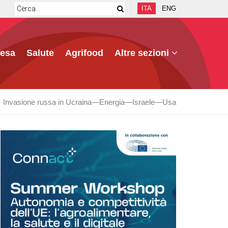
ITA
ENG
fesa
Salute
Agrifood
Altre sezioni
Invasione russa in Ucraina
Energia
Israele
Usa