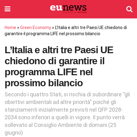
Home
»
Green Economy
»
L’Italia e altri tre Paesi UE chiedono di
garantire il programma LIFE nel prossimo bilancio
L’Italia e altri tre Paesi UE
chiedono di garantire il
programma LIFE nel
prossimo bilancio
Secondo i quattro Stati, si rischia di subordinare "gli
obiettivi ambientali ad altre priorità" poiché gli
stanziamenti inizialmente previsti nel QFP 2028-
2034 sono inferiori a quelli in vigore. Il punto verrà
sollevato al Consiglio Ambiente di domani (25
giugno)