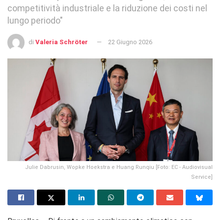
competitività industriale e la riduzione dei costi nel
lungo periodo"
di
Valeria Schröter
22 Giugno 2026
Julie Dabrusin, Wopke Hoekstra e Huang Runqiu [Foto: EC - Audiovisual
Service]