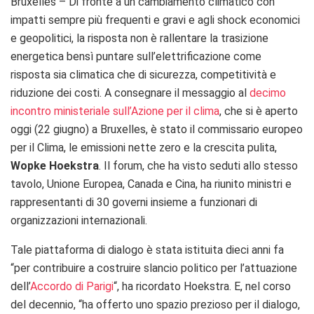
Bruxelles – Di fronte a un cambiamento climatico con
impatti sempre più frequenti e gravi e agli shock economici
e geopolitici, la risposta non è rallentare la trasizione
energetica bensì puntare sull’elettrificazione come
risposta sia climatica che di sicurezza, competitività e
riduzione dei costi. A consegnare il messaggio al
decimo
incontro ministeriale sull’Azione per il clima
, che si è aperto
oggi (22 giugno) a Bruxelles, è stato il commissario europeo
per il Clima, le emissioni nette zero e la crescita pulita,
Wopke Hoekstra
. Il forum, che ha visto seduti allo stesso
tavolo, Unione Europea, Canada e Cina, ha riunito
ministri e
rappresentanti di 30 governi insieme a funzionari di
organizzazioni internazionali.
Tale piattaforma di dialogo è stata istituita dieci anni fa
“per contribuire a costruire slancio politico per l’attuazione
dell’
Accordo di Parigi
“, ha ricordato Hoekstra.
E, n
el corso
del decennio, “ha offerto uno spazio prezioso per il dialogo,