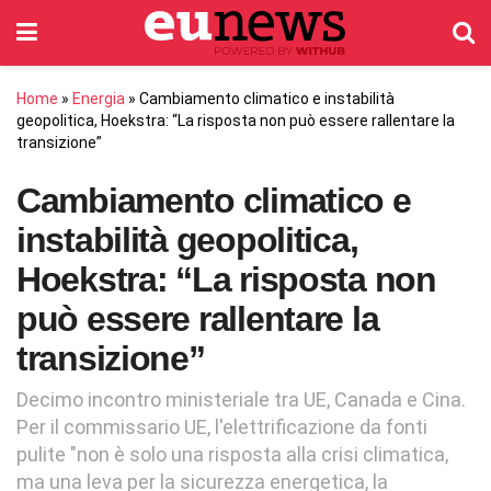
Home
»
Energia
»
Cambiamento climatico e instabilità
geopolitica, Hoekstra: “La risposta non può essere rallentare la
transizione”
Cambiamento climatico e
instabilità geopolitica,
Hoekstra: “La risposta non
può essere rallentare la
transizione”
Decimo incontro ministeriale tra UE, Canada e Cina.
Per il commissario UE, l'elettrificazione da fonti
pulite "non è solo una risposta alla crisi climatica,
ma una leva per la sicurezza energetica, la