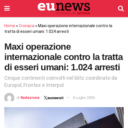
Home
»
Cronaca
»
Maxi operazione internazionale contro la
tratta di esseri umani: 1.024 arresti
Maxi operazione
internazionale contro la tratta
di esseri umani: 1.024 arresti
Cinque continenti coinvolti nel blitz coordinato da
Europol, Frontex e Interpol
di
Redazione
6 Luglio 2026
eunewsit