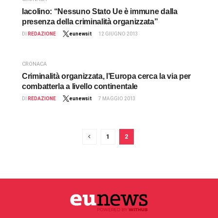
Iacolino: “Nessuno Stato Ue è immune dalla
presenza della criminalità organizzata”
DI
REDAZIONE
eunewsit
12 GIUGNO 2013
CRONACA
Criminalità organizzata, l’Europa cerca la via per
combatterla a livello continentale
DI
REDAZIONE
eunewsit
7 MAGGIO 2013
1
2