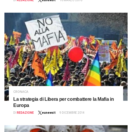
DI
REDAZIONE
eunewsit
16 MARZO 2016
CRONACA
La strategia di Libera per combattere la Mafia in
Europa
DI
REDAZIONE
eunewsit
9 DICEMBRE 2014