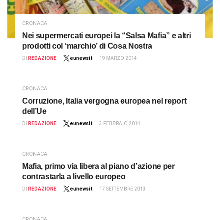
CRONACA
Nei supermercati europei la “Salsa Mafia” e altri
prodotti col ‘marchio’ di Cosa Nostra
DI
REDAZIONE
eunewsit
19 MARZO 2014
CRONACA
Corruzione, Italia vergogna europea nel report
dell’Ue
DI
REDAZIONE
eunewsit
3 FEBBRAIO 2014
CRONACA
Mafia, primo via libera al piano d’azione per
contrastarla a livello europeo
DI
REDAZIONE
eunewsit
17 SETTEMBRE 2013
CRONACA