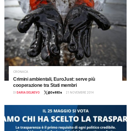
CRONACA
Crimini ambientali, EuroJust: serve più
cooperazione tra Stati membri
DI
DARIA DELNEVO
@De88Da
21 NOVEMBRE 2014