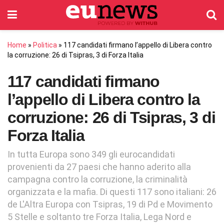
Home
»
Politica
»
117 candidati firmano l’appello di Libera contro
la corruzione: 26 di Tsipras, 3 di Forza Italia
117 candidati firmano
l’appello di Libera contro la
corruzione: 26 di Tsipras, 3 di
Forza Italia
In tutta Europa sono 349 gli eurocandidati
provenienti da 27 paesi che hanno aderito alla
campagna contro la corruzione, la criminalità
organizzata e la mafia. Di questi 117 sono italiani: 26
de L'Altra Europa con Tsipras, 19 di Pd e Movimento
5 Stelle e soltanto tre Forza Italia, Lega Nord e