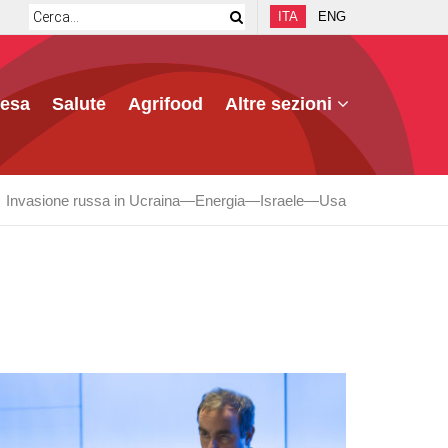
ITA
ENG
fesa
Salute
Agrifood
Altre sezioni
Invasione russa in Ucraina
Energia
Israele
Usa