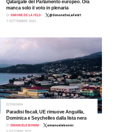
Qatargate del Parlamento europeo. Ora
manca solo il voto in plenaria
DI
SIMONE DE LA FELD
@SimoneDeLaFeld1
7 SETTEMBRE 2023
ECONOMIA
Paradisi fiscali, UE rimuove Anguilla,
Dominica e Seychelles dalla lista nera
DI
EMANUELE BONINI
emanuelebonini
5 OTTOBRE 2021