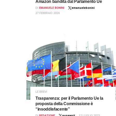
Amazon bandita dal Parlamento Ue
DI
EMANUELE BONINI
emanuelebonini
27 FEBBRAIO 2024
LE BREVI
Trasparenza: per il Parlamento Ue la
proposta della Commissione è
“insoddisfacente”
DI
REDAZIONE
eunewsit
12 LUGLIO 2023