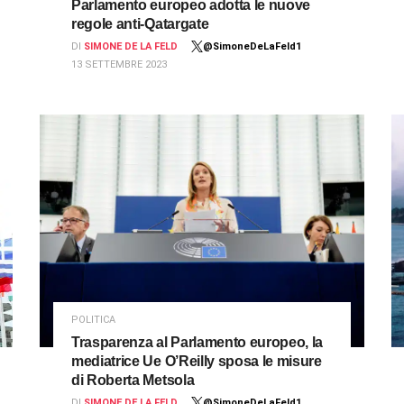
Parlamento europeo adotta le nuove
regole anti-Qatargate
DI
SIMONE DE LA FELD
@SimoneDeLaFeld1
13 SETTEMBRE 2023
POLITICA
Trasparenza al Parlamento europeo, la
mediatrice Ue O’Reilly sposa le misure
di Roberta Metsola
DI
SIMONE DE LA FELD
@SimoneDeLaFeld1