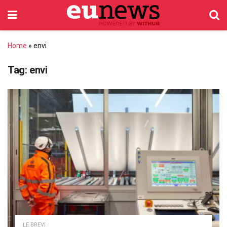
Home
»
envi
Tag:
envi
LE BREVI