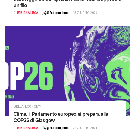
un filo
DI
FABIANA LUCA
@fabiana_luca
15 GIUGNO 2023
GREEN ECONOMY
Clima, il Parlamento europeo si prepara alla
COP26 di Glasgow
DI
FABIANA LUCA
@fabiana_luca
22 GIUGNO 2021