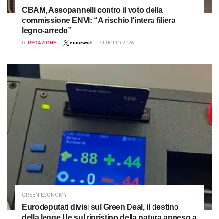
CBAM, Assopannelli contro il voto della
commissione ENVI: “A rischio l’intera filiera
legno-arredo”
DI
REDAZIONE
eunewsit
7 LUGLIO 2026
GREEN ECONOMY
Eurodeputati divisi sul Green Deal, il destino
della legge Ue sul ripristino della natura appeso a