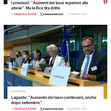
I previsori: “Aumenti dei tassi superiori alle
attese”. Ma la Bce tira dritto
DI
EMANUELE BONINI
emanuelebonini
3 FEBBRAIO 2023
ECONOMIA
Lagarde: “Aumento dei tassi continuerà, anche
dopo settembre”
DI
EMANUELE BONINI
emanuelebonini
20 GIUGNO 2022