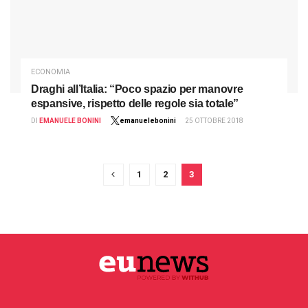
ECONOMIA
Draghi all’Italia: “Poco spazio per manovre
espansive, rispetto delle regole sia totale”
DI
EMANUELE BONINI
emanuelebonini
25 OTTOBRE 2018
1
2
3