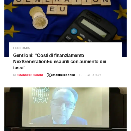
ECONOMIA
Gentiloni: “Costi di finanziamento
NextGenerationEu esauriti con aumento dei
tassi”
DI
EMANUELE BONINI
emanuelebonini
10 LUGLIO 2023