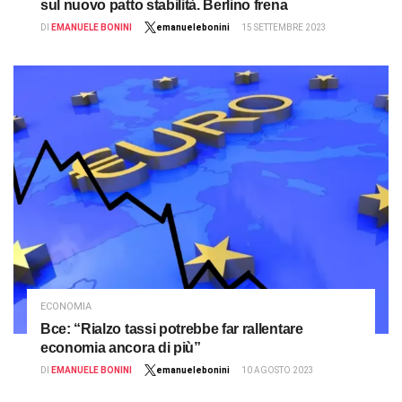
sul nuovo patto stabilità. Berlino frena
DI
EMANUELE BONINI
emanuelebonini
15 SETTEMBRE 2023
ECONOMIA
Bce: “Rialzo tassi potrebbe far rallentare
economia ancora di più”
DI
EMANUELE BONINI
emanuelebonini
10 AGOSTO 2023