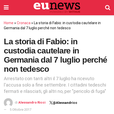
Home
»
Cronaca
»
La storia di Fabio: in custodia cautelare in
Germania dal 7 luglio perché non tedesco
La storia di Fabio: in
custodia cautelare in
Germania dal 7 luglio perché
non tedesco
Arrestato con tanti altri il 7 luglio ha ricevuto
l'accusa solo a fine settembre. I cittadini tedeschi
fermati e rilasciati, gli altri no, per "pericolo di fuga"
di
Alessandro Ricci
@Alessandricc
5 Ottobre 2017