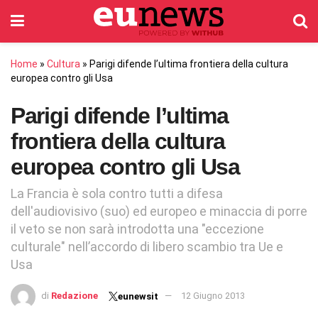
Home
»
Cultura
»
Parigi difende l’ultima frontiera della cultura
europea contro gli Usa
Parigi difende l’ultima
frontiera della cultura
europea contro gli Usa
La Francia è sola contro tutti a difesa
dell'audiovisivo (suo) ed europeo e minaccia di porre
il veto se non sarà introdotta una "eccezione
culturale" nell’accordo di libero scambio tra Ue e
Usa
di
Redazione
12 Giugno 2013
eunewsit