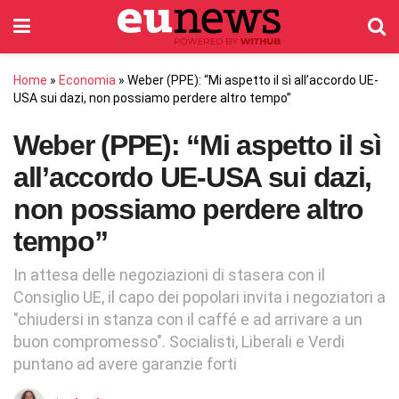
Home
»
Economia
»
Weber (PPE): “Mi aspetto il sì all’accordo UE-
USA sui dazi, non possiamo perdere altro tempo”
Weber (PPE): “Mi aspetto il sì
all’accordo UE-USA sui dazi,
non possiamo perdere altro
tempo”
In attesa delle negoziazioni di stasera con il
Consiglio UE, il capo dei popolari invita i negoziatori a
"chiudersi in stanza con il caffé e ad arrivare a un
buon compromesso". Socialisti, Liberali e Verdi
puntano ad avere garanzie forti