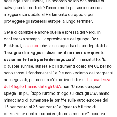
aggiunge. Per i liberali, “un accordo solido con misure di
salvaguardia credibili è l’unico modo per assicurarsi una
maggioranza stabile al Parlamento europeo e per
proteggere gli interessi europei a lungo termine”.
Sete di garanzie è anche quella espressa dai Verdi. In
conferenza stampa, il copresidente del gruppo,
Bas
Eickhout,
chiarisce
che la sua squadra di eurodeputati ha
“
bisogno di maggiori chiarimenti in merito e questo
ovviamente farà parte dei negoziati
“. Innanzitutto, “le
clausole sunrise, sunset e gli strumenti coercitivi UE per noi
sono tasselli fondamentali” e “se non vediamo dei progressi
nel negoziati, per noi non c’è motivo di dire sì.
La scadenza
del 4 luglio l’hanno data gli USA
, non l’Unione europea”,
spiega. In più, “dopo l’ultimo trilogo sui dazi, gli USA hanno
minacciato di aumentare le tariffe sulle auto europee dal
15 per cento al 25 per cento” e “questo è il tipo di
coercizione contro cui noi vogliamo ammonire”, osserva.