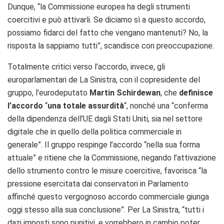
Dunque, “la Commissione europea ha degli strumenti
coercitivi e può attivarli. Se diciamo sì a questo accordo,
possiamo fidarci del fatto che vengano mantenuti? No, la
risposta la sappiamo tutti”, scandisce con preoccupazione.
Totalmente critici verso l’accordo, invece, gli
europarlamentari de La Sinistra, con il copresidente del
gruppo, l’eurodeputato
Martin Schirdewan
, che
definisce
l’accordo
“
una totale assurdità
“, nonché una “conferma
della dipendenza dell’UE dagli Stati Uniti, sia nel settore
digitale che in quello della politica commerciale in
generale”. Il gruppo respinge l’accordo “nella sua forma
attuale” e ritiene che la Commissione, negando l’attivazione
dello strumento contro le misure coercitive, favorisca “la
pressione esercitata dai conservatori in Parlamento
affinché questo vergognoso accordo commerciale giunga
oggi stesso alla sua conclusione”. Per La Sinistra, “tutti i
dazi imposti sono punitivi, e vorrebbero in cambio poter