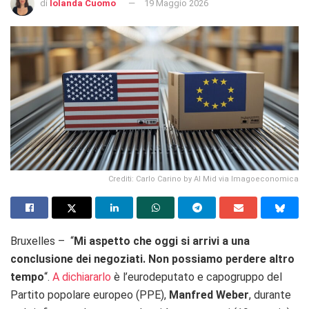
di
Iolanda Cuomo
19 Maggio 2026
Crediti: Carlo Carino by AI Mid via Imagoeconomica
Bruxelles – “
Mi aspetto che oggi si arrivi a una
conclusione dei negoziati. Non possiamo perdere altro
tempo
“.
A dichiararlo
è l’eurodeputato e capogruppo del
Partito popolare europeo (PPE),
Manfred Weber
, durante