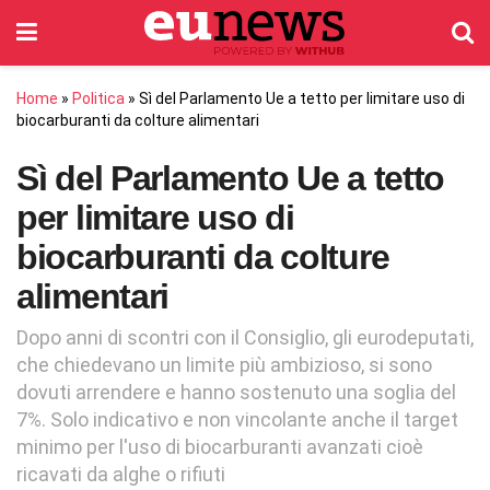
Home
»
Politica
»
Sì del Parlamento Ue a tetto per limitare uso di
biocarburanti da colture alimentari
Sì del Parlamento Ue a tetto
per limitare uso di
biocarburanti da colture
alimentari
Dopo anni di scontri con il Consiglio, gli eurodeputati,
che chiedevano un limite più ambizioso, si sono
dovuti arrendere e hanno sostenuto una soglia del
7%. Solo indicativo e non vincolante anche il target
minimo per l'uso di biocarburanti avanzati cioè
ricavati da alghe o rifiuti