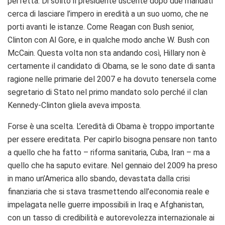
perfetta. Di solito il presidente uscente dopo due mandati
cerca di lasciare l’impero in eredità a un suo uomo, che ne
porti avanti le istanze. Come Reagan con Bush senior,
Clinton con Al Gore, e in qualche modo anche W. Bush con
McCain. Questa volta non sta andando così, Hillary non è
certamente il candidato di Obama, se le sono date di santa
ragione nelle primarie del 2007 e ha dovuto tenersela come
segretario di Stato nel primo mandato solo perché il clan
Kennedy-Clinton gliela aveva imposta.
Forse è una scelta. L’eredità di Obama è troppo importante
per essere ereditata. Per capirlo bisogna pensare non tanto
a quello che ha fatto – riforma sanitaria, Cuba, Iran – ma a
quello che ha saputo evitare. Nel gennaio del 2009 ha preso
in mano un’America allo sbando, devastata dalla crisi
finanziaria che si stava trasmettendo all’economia reale e
impelagata nelle guerre impossibili in Iraq e Afghanistan,
con un tasso di credibilità e autorevolezza internazionale ai