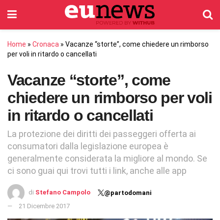
Home
»
Cronaca
»
Vacanze “storte”, come chiedere un rimborso
per voli in ritardo o cancellati
Vacanze “storte”, come
chiedere un rimborso per voli
in ritardo o cancellati
La protezione dei diritti dei passeggeri offerta ai
consumatori dalla legislazione europea è
generalmente considerata la migliore al mondo. Se
ci sono guai qui trovi tutti i link, anche alle app
di
Stefano Campolo
@partodomani
21 Dicembre 2017