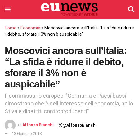
Home
»
Economia
»
Moscovici ancora sull’Italia: “La sfida è ridurre
il debito, sforare il 3% non è auspicabile”
Moscovici ancora sull’Italia:
“La sfida è ridurre il debito,
sforare il 3% non è
auspicabile”
Il commissario europeo: "Germania e Paesi bassi
dimostrano che è nell'interesse dell'economia, nello
Stivale dibattiti controproducenti"
di
Alfonso Bianchi
@AlfonsoBianchi
18 Gennaio 2018