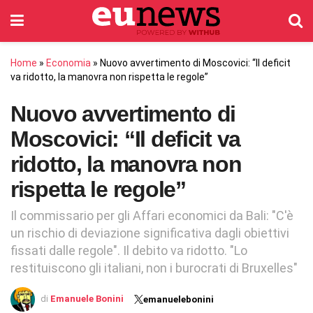
Home
»
Economia
»
Nuovo avvertimento di Moscovici: “Il deficit
va ridotto, la manovra non rispetta le regole”
Nuovo avvertimento di
Moscovici: “Il deficit va
ridotto, la manovra non
rispetta le regole”
Il commissario per gli Affari economici da Bali: "C'è
un rischio di deviazione significativa dagli obiettivi
fissati dalle regole". Il debito va ridotto. "Lo
restituiscono gli italiani, non i burocrati di Bruxelles"
di
Emanuele Bonini
emanuelebonini