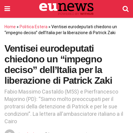
Home
»
Politica Estera
»
Ventisei eurodeputati chiedono un
“impegno deciso” dell’Italia per la liberazione di Patrick Zaki
Ventisei eurodeputati
chiedono un “impegno
deciso” dell’Italia per la
liberazione di Patrick Zaki
Fabio Massimo Castaldo (M5S) e Pierfrancesco
Majorino (PD): “Siamo molto preoccupati per il
protrarsi della detenzione di Patrick e per le sue
condizioni”. La lettera all'ambasciatore italiano a il
Cairo