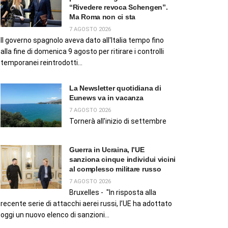
“Rivedere revoca Schengen”.
Ma Roma non ci sta
7 AGOSTO 2026
Il governo spagnolo aveva dato all'Italia tempo fino
alla fine di domenica 9 agosto per ritirare i controlli
temporanei reintrodotti...
La Newsletter quotidiana di
Eunews va in vacanza
7 AGOSTO 2026
Tornerà all'inizio di settembre
Guerra in Ucraina, l’UE
sanziona cinque individui vicini
al complesso militare russo
7 AGOSTO 2026
Bruxelles - "In risposta alla
recente serie di attacchi aerei russi, l’UE ha adottato
oggi un nuovo elenco di sanzioni...