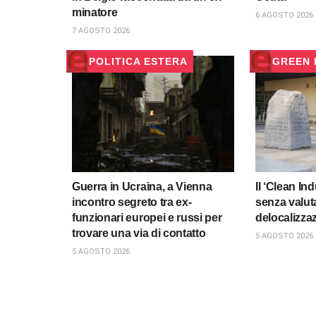
minatore
6 AGOSTO 2026
7 AGOSTO 2026
POLITICA ESTERA
GREEN
Guerra in Ucraina, a Vienna
Il ‘Clean Ind
incontro segreto tra ex-
senza valuta
funzionari europei e russi per
delocalizza
trovare una via di contatto
5 AGOSTO 2026
5 AGOSTO 2026