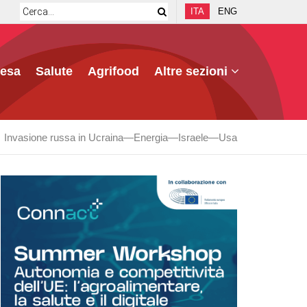
ITA
ENG
fesa
Salute
Agrifood
Altre sezioni
Invasione russa in Ucraina
Energia
Israele
Usa