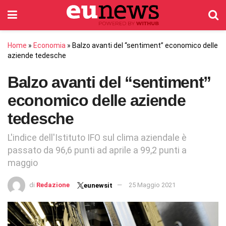
Home
»
Economia
»
Balzo avanti del “sentiment” economico delle
aziende tedesche
Balzo avanti del “sentiment”
economico delle aziende
tedesche
L'indice dell'Istituto IFO sul clima aziendale è
passato da 96,6 punti ad aprile a 99,2 punti a
maggio
di
Redazione
25 Maggio 2021
eunewsit