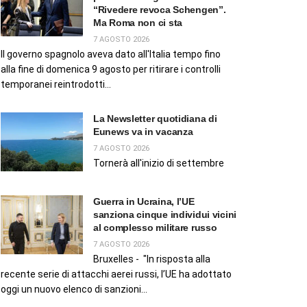
“Rivedere revoca Schengen”.
Ma Roma non ci sta
7 AGOSTO 2026
Il governo spagnolo aveva dato all'Italia tempo fino
alla fine di domenica 9 agosto per ritirare i controlli
temporanei reintrodotti...
La Newsletter quotidiana di
Eunews va in vacanza
7 AGOSTO 2026
Tornerà all'inizio di settembre
Guerra in Ucraina, l’UE
sanziona cinque individui vicini
al complesso militare russo
7 AGOSTO 2026
Bruxelles - "In risposta alla
recente serie di attacchi aerei russi, l’UE ha adottato
oggi un nuovo elenco di sanzioni...