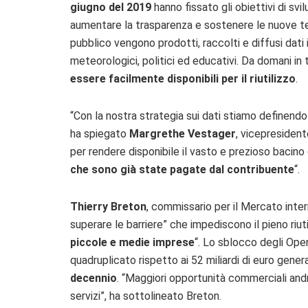
giugno del 2019
hanno fissato gli obiettivi di svi
aumentare la trasparenza e sostenere le nuove tec
pubblico vengono prodotti, raccolti e diffusi dati i
meteorologici, politici ed educativi. Da domani in
essere facilmente disponibili per il riutilizzo
.
“Con la nostra strategia sui dati stiamo definendo
ha spiegato
Margrethe Vestager
, vicepresident
per rendere disponibile il vasto e prezioso bacino d
che sono già state pagate dal contribuente
“.
Thierry Breton
, commissario per il Mercato inte
superare le barriere” che impediscono il pieno riuti
piccole e medie imprese
“. Lo sblocco degli Op
quadruplicato rispetto ai 52 miliardi di euro gener
decennio
. “Maggiori opportunità commerciali andra
servizi”, ha sottolineato Breton.