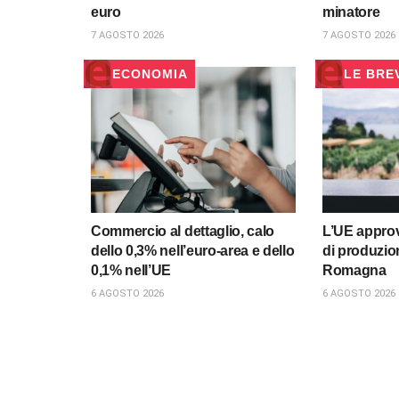
euro
minatore
7 AGOSTO 2026
7 AGOSTO 2026
ECONOMIA
LE BRE
Commercio al dettaglio, calo
L’UE approv
dello 0,3% nell’euro-area e dello
di produzio
0,1% nell’UE
Romagna
6 AGOSTO 2026
6 AGOSTO 2026