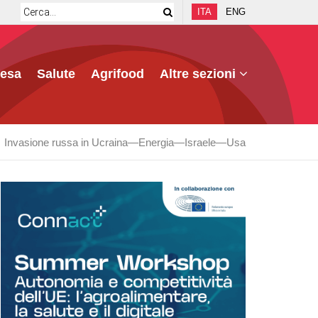
ITA
ENG
fesa
Salute
Agrifood
Altre sezioni
Invasione russa in Ucraina
Energia
Israele
Usa