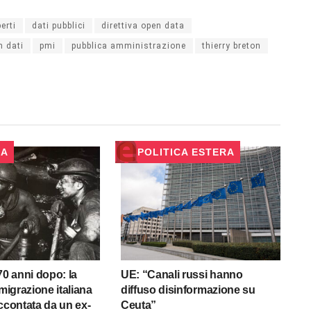
erti
dati pubblici
direttiva open data
n dati
pmi
pubblica amministrazione
thierry breton
RA
POLITICA ESTERA
70 anni dopo: la
UE: “Canali russi hanno
 migrazione italiana
diffuso disinformazione su
accontata da un ex-
Ceuta”