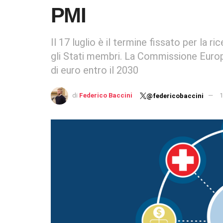
PMI
Il 17 luglio è il termine fissato per la ri
gli Stati membri. La Commissione Europ
di euro entro il 2030
di
Federico Baccini
1
@federicobaccini