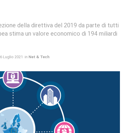
cezione della direttiva del 2019 da parte di tutti
ea stima un valore economico di 194 miliardi
6 Luglio 2021
in
Net & Tech