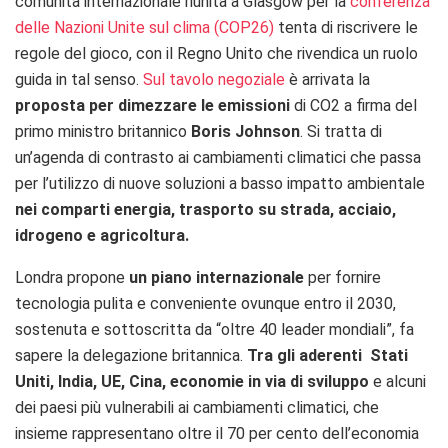
comunità internazionale riunita a Glasgow per la
conferenza
delle Nazioni Unite sul clima (COP26)
tenta di riscrivere le
regole del gioco, con il Regno Unito che rivendica un ruolo
guida in tal senso.
Sul tavolo negoziale
è arrivata la
proposta per dimezzare le emissioni
di CO2 a firma del
primo ministro britannico
Boris Johnson
. Si tratta di
un’agenda di contrasto ai cambiamenti climatici che passa
per l’utilizzo di nuove soluzioni a basso impatto ambientale
nei comparti energia, trasporto su strada, acciaio,
idrogeno e agricoltura.
Londra propone
un piano internazionale
per fornire
tecnologia pulita e conveniente ovunque entro il 2030,
sostenuta e sottoscritta da “oltre
40 leader mondiali”, fa
sapere la delegazione britannica.
Tra gli aderenti Stati
Uniti, India, UE, Cina, economie in via di sviluppo
e alcuni
dei paesi più vulnerabili ai cambiamenti climatici, che
insieme rappresentano oltre il 70 per cento dell’economia