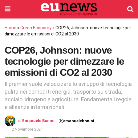
Home
»
Green Economy
»
COP26, Johnson: nuove tecnologie per
dimezzare le emissioni di CO2 al 2030
COP26, Johnson: nuove
tecnologie per dimezzare le
emissioni di CO2 al 2030
Il premier vuole velocizzare lo sviluppo di tecnologia
pulita nei comparti energia, trasporto su strada,
acciaio, idrogeno e agricoltura. Fondamentali regole
e alleanze internazionali
di
Emanuele Bonini
emanuelebonini
2 Novembre 2021