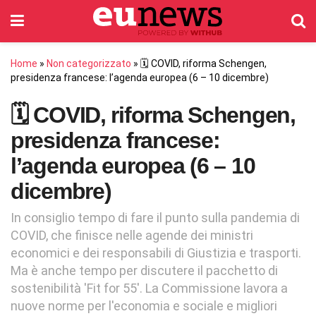
Home
»
Non categorizzato
»
🗓️ COVID, riforma Schengen,
presidenza francese: l’agenda europea (6 – 10 dicembre)
🗓️ COVID, riforma Schengen,
presidenza francese:
l’agenda europea (6 – 10
dicembre)
In consiglio tempo di fare il punto sulla pandemia di
COVID, che finisce nelle agende dei ministri
economici e dei responsabili di Giustizia e trasporti.
Ma è anche tempo per discutere il pacchetto di
sostenibilità 'Fit for 55'. La Commissione lavora a
nuove norme per l'economia e sociale e migliori