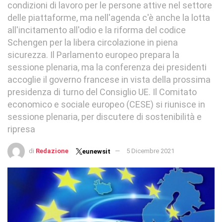
condizioni di lavoro per le persone attive nel settore
delle piattaforme, ma nell'agenda c'è anche la lotta
all'incitamento all'odio e la riforma del codice
Schengen per la libera circolazione in piena
sicurezza. Il Parlamento europeo prepara la
sessione plenaria, ma la conferenza dei presidenti
accoglie il governo francese in vista della prossima
presidenza di turno del Consiglio UE. Il Comitato
economico e sociale europeo (CESE) si riunisce in
sessione plenaria, per discutere di sostenibilità e
ripresa
di
Redazione
5 Dicembre 2021
eunewsit