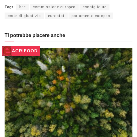
Tags:
bce
commissione europea
consiglio ue
corte di giustizia
eurostat
parlamento europeo
Ti potrebbe piacere anche
AGRIFOOD