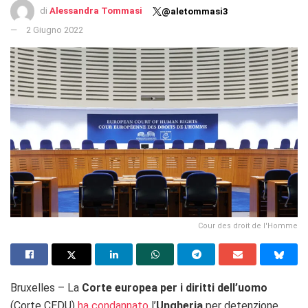
di
Alessandra Tommasi
@aletommasi3
2 Giugno 2022
Cour des droit de l'Homme
Bruxelles – La
Corte europea per i diritti dell’uomo
(Corte CEDU)
ha condannato
l’
Ungheria
per detenzione