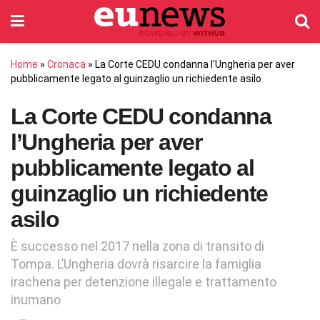
Home
»
Cronaca
»
La Corte CEDU condanna l’Ungheria per aver
pubblicamente legato al guinzaglio un richiedente asilo
La Corte CEDU condanna
l’Ungheria per aver
pubblicamente legato al
guinzaglio un richiedente
asilo
È successo nel 2017 nella zona di transito di
Tompa. L’Ungheria dovrà risarcire la famiglia
irachena per detenzione illegale e trattamento
inumano