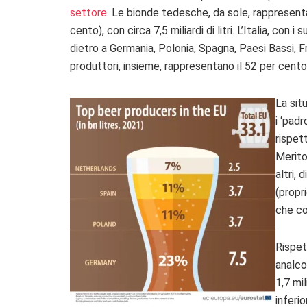
settore
. Le bionde tedesche, da sole, rappresenta
cento), con circa 7,5 miliardi di litri. L’Italia, con 
dietro a Germania, Polonia, Spagna, Paesi Bassi, F
produttori, insieme, rappresentano il 52 per cent
La sit
i ‘pad
rispett
Merito
altri,
(propri
che co
Rispet
analco
1,7 mil
inferi