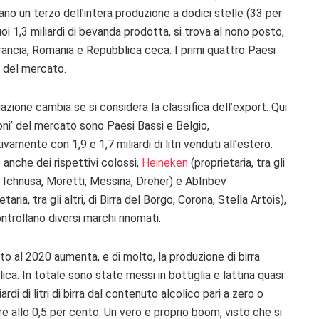
no un terzo dell’intera produzione a dodici stelle (33 per
i suoi 1,3 miliardi di bevanda prodotta, si trova al nono posto,
rancia, Romania e Repubblica ceca. I primi quattro Paesi
o del mercato.
uazione cambia se si considera la classifica dell’export. Qui
roni’ del mercato sono Paesi Bassi e Belgio,
ivamente con 1,9 e 1,7 miliardi di litri venduti all’estero.
 anche dei rispettivi colossi,
Heineken
(proprietaria, tra gli
 di Ichnusa, Moretti, Messina, Dreher) e AbInbev
etaria, tra gli altri, di Birra del Borgo, Corona, Stella Artois),
ntrollano diversi marchi rinomati.
to al 2020 aumenta, e di molto, la produzione di birra
lica. In totale sono state messi in bottiglia e lattina quasi
iardi di litri di birra dal contenuto alcolico pari a zero o
ore allo 0,5 per cento. Un vero e proprio boom, visto che si