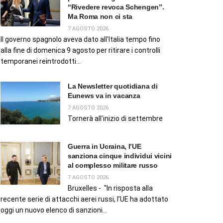
“Rivedere revoca Schengen”.
Ma Roma non ci sta
7 AGOSTO 2026
Il governo spagnolo aveva dato all'Italia tempo fino
alla fine di domenica 9 agosto per ritirare i controlli
temporanei reintrodotti...
La Newsletter quotidiana di
Eunews va in vacanza
7 AGOSTO 2026
Tornerà all'inizio di settembre
Guerra in Ucraina, l’UE
sanziona cinque individui vicini
al complesso militare russo
7 AGOSTO 2026
Bruxelles - "In risposta alla
recente serie di attacchi aerei russi, l’UE ha adottato
oggi un nuovo elenco di sanzioni...