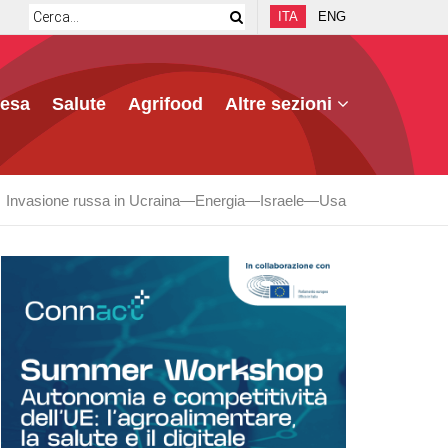
ITA
ENG
fesa
Salute
Agrifood
Altre sezioni
Invasione russa in Ucraina
Energia
Israele
Usa