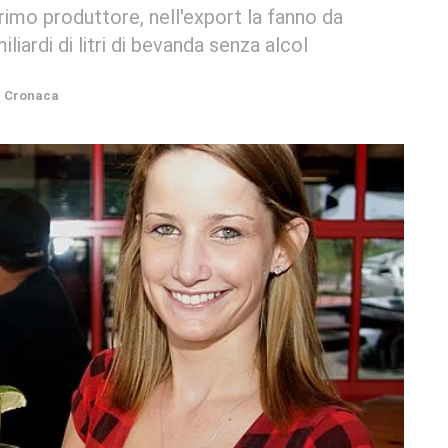
 primo produttore, nell'export la fanno da
liardi di litri di bevanda senza alcol
n
Cronaca