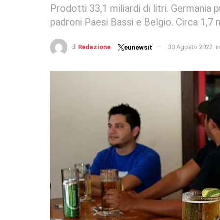
Prodotti 33,1 miliardi di litri. Germania
padroni Paesi Bassi e Belgio. Circa 1,7 mi
di
Redazione
30 Agosto 2022
i
eunewsit