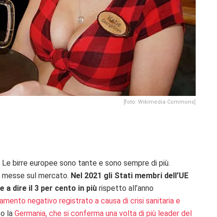
[foto: Wikimedia Commons]
 Le birre europee sono tante e sono sempre di più.
ie messe sul mercato.
Nel 2021
gli Stati membri dell’UE
e a dire il 3 per cento in più
rispetto all’anno
mento negativo registrato a causa di crisi sanitaria e
to la
Germania, che si conferma una volta di più leader del