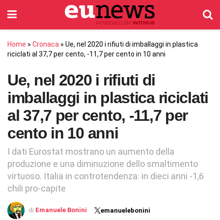
Home
»
Cronaca
»
Ue, nel 2020 i rifiuti di imballaggi in plastica
riciclati al 37,7 per cento, -11,7 per cento in 10 anni
Ue, nel 2020 i rifiuti di
imballaggi in plastica riciclati
al 37,7 per cento, -11,7 per
cento in 10 anni
I dati Eurostat mostrano un aumento della
produzione e una diminuzione dello smaltimento
virtuoso. Italia in controtendenza: in dieci anni -1,6
chili pro-capite
di
Emanuele Bonini
emanuelebonini