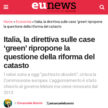
Home
»
Economia
»
Italia, la direttiva sulle case ‘green’ ripropone
la questione della riforma del catasto
Italia, la direttiva sulle case
‘green’ ripropone la
questione della riforma del
catasto
I valori sono a oggi "piuttosto obsoleti", critica la
Commissione europea. L'aggiornamento è stato
chiesto al governo Meloni ma viene rinnovato dal
2013
di
Emanuele Bonini
emanuelebonini