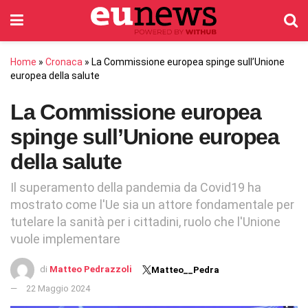
Home
»
Cronaca
»
La Commissione europea spinge sull’Unione
europea della salute
La Commissione europea
spinge sull’Unione europea
della salute
Il superamento della pandemia da Covid19 ha
mostrato come l'Ue sia un attore fondamentale per
tutelare la sanità per i cittadini, ruolo che l'Unione
vuole implementare
di
Matteo Pedrazzoli
Matteo__Pedra
22 Maggio 2024