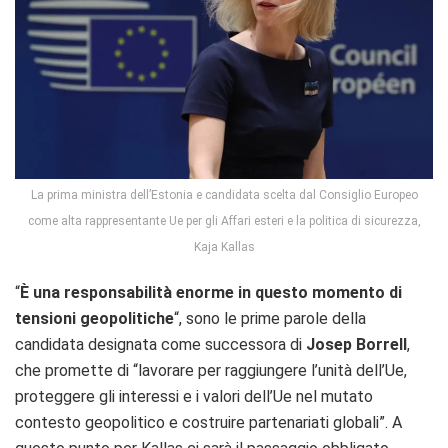
La prima ministra dell’Estonia e candidata scelta dal Consiglio Europeo
come alta rappresentante Ue per gli Affari esteri e la politica di sicurezza,
Kaja Kallas
“
È una responsabilità enorme in questo momento di
tensioni geopolitiche
“, sono le prime parole della
candidata designata come successora di
Josep Borrell
,
che promette di “lavorare per raggiungere l’unità dell’Ue,
proteggere gli interessi e i valori dell’Ue nel mutato
contesto geopolitico e costruire partenariati globali”. A