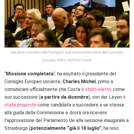
L’ex-primo ministro del Portogallo e prossimo presidente del Consiglio
Europeo eletto, António Costa
“
Missione completata
“, ha esultato il presidente del
Consiglio Europeo uscente,
Charles Michel
, primo a
comunicare ufficialmente che Costa
è stato eletto
come
suo successore (
a partire da dicembre
), von der Leyen
è
stata proposta
come candidata a succedere a se stessa
alla guida della Commissione e dovrà ora ricevere
l’approvazione del Parlamento Ue alla sessione inaugurale a
Strasburgo (
potenzialmente “già il 18 luglio”
, ha reso