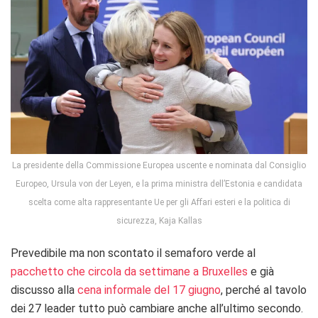
La presidente della Commissione Europea uscente e nominata dal Consiglio
Europeo, Ursula von der Leyen, e la prima ministra dell’Estonia e candidata
scelta come alta rappresentante Ue per gli Affari esteri e la politica di
sicurezza, Kaja Kallas
Prevedibile ma non scontato il semaforo verde al
pacchetto che circola da settimane a Bruxelles
e già
discusso alla
cena informale del 17 giugno
, perché al tavolo
dei 27 leader tutto può cambiare anche all’ultimo secondo.