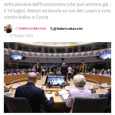
della plenaria dell'Eurocamera (che può arrivare già
il 18 luglio). Meloni astenuta su von der Leyen e vota
contro Kallas e Costa
di
Federico Baccini
@federicobaccini
27 Giugno 2024