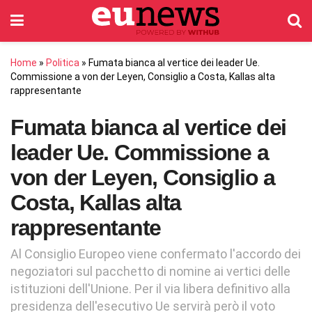
Home
»
Politica
»
Fumata bianca al vertice dei leader Ue.
Commissione a von der Leyen, Consiglio a Costa, Kallas alta
rappresentante
Fumata bianca al vertice dei
leader Ue. Commissione a
von der Leyen, Consiglio a
Costa, Kallas alta
rappresentante
Al Consiglio Europeo viene confermato l'accordo dei
negoziatori sul pacchetto di nomine ai vertici delle
istituzioni dell'Unione. Per il via libera definitivo alla
presidenza dell'esecutivo Ue servirà però il voto