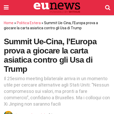
Home
»
Politica Estera
»
Summit Ue-Cina, l’Europa prova a
giocare la carta asiatica contro gli Usa di Trump
Summit Ue-Cina, l’Europa
prova a giocare la carta
asiatica contro gli Usa di
Trump
Il 25esimo meeting bilaterale arriva in un momento
utile per cercare alternative agli Stati Uniti: "Nessun
compromesso sui valori, ma pronti a fare
commercio", confidano a Bruxelles. Ma i colloqui con
Xi Jinping non saranno facili