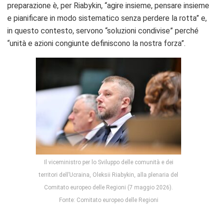
preparazione è, per Riabykin, “agire insieme, pensare insieme
e pianificare in modo sistematico senza perdere la rotta” e,
in questo contesto, servono “soluzioni condivise” perché
“unità e azioni congiunte definiscono la nostra forza”.
Il viceministro per lo Sviluppo delle comunità e dei
territori dell’Ucraina, Oleksii Riabykin, alla plenaria del
Comitato europeo delle Regioni (7 maggio 2026).
Fonte: Comitato europeo delle Regioni