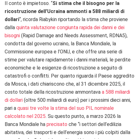
Il conto è impietoso. “
Si stima che il bisogno per la
ricostruzione dell’Ucraina ammonti a 588 miliardi di
dollari
“, ricorda Riabykin riportando la stima che proviene
dalla
quinta valutazione congiunta rapida dei danni e dei
bisogni
(Rapid Damage and Needs Assessment, RDNA5),
condotta dal governo ucraino, la Banca Mondiale, la
Commissione europea e l’ONU, e che offre una serie di
stime per valutare rapidamente i danni materiali, le perdite
economiche e le esigenze di ricostruzione a seguito di
catastrofi o conflitti. Per quanto riguarda il Paese aggredito
da Mosca, i dati chiariscono che, al 31 dicembre 2025, il
costo totale della ricostruzione ammontava
a 588 miliardi
di dollari
(oltre 500 miliardi di euro) per i prossimi dieci anni,
pari a
quasi tre volte la stima del suo PIL nominale
calcolato nel 2025
. Su questo punto, a marzo 2026 la
Banca Mondiale ha
precisato
che “i settori dell’edilizia
abitativa, dei trasporti e dell’energia sono i più colpiti dalla