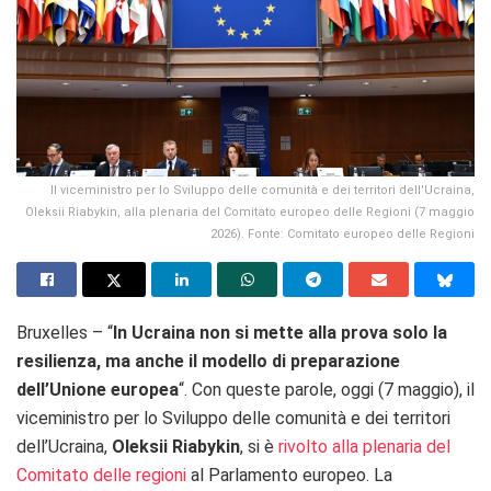
Il viceministro per lo Sviluppo delle comunità e dei territori dell'Ucraina,
Oleksii Riabykin, alla plenaria del Comitato europeo delle Regioni (7 maggio
2026). Fonte: Comitato europeo delle Regioni
Bruxelles – “
In Ucraina non si mette alla prova solo la
resilienza, ma anche il modello di preparazione
dell’Unione europea
“. Con queste parole, oggi (7 maggio), il
viceministro per lo Sviluppo delle comunità e dei territori
dell’Ucraina,
Oleksii Riabykin
, si è
rivolto alla plenaria del
Comitato delle regioni
al Parlamento europeo. La