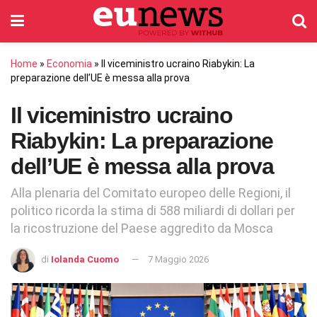
Home
»
Economia
»
Il viceministro ucraino Riabykin: La
preparazione dell’UE è messa alla prova
Il viceministro ucraino
Riabykin: La preparazione
dell’UE è messa alla prova
Alla plenaria del Comitato europeo delle Regioni, il
politico ricorda la stima di 588 miliardi di dollari per
la ricostruzione del Paese aggredito da Mosca
di
Iolanda Cuomo
7 Maggio 2026