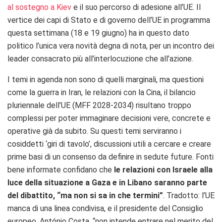
al sostegno a Kiev
e il suo percorso di adesione all’UE. Il
vertice dei capi di Stato e di governo dell’UE in programma
questa settimana (18 e 19 giugno) ha in questo dato
politico l’unica vera novità degna di nota, per un incontro dei
leader consacrato più all’interlocuzione che all’azione.
I temi in agenda non sono di quelli marginali, ma questioni
come la guerra in Iran, le relazioni con la Cina, il bilancio
pluriennale dell’UE (MFF 2028-2034) risultano troppo
complessi per poter immaginare decisioni vere, concrete e
operative già da subito. Su questi temi serviranno i
cosiddetti ‘giri di tavolo’, discussioni utili a cercare e creare
prime basi di un consenso da definire in sedute future. Fonti
bene informate confidano che
le relazioni con Israele alla
luce della situazione a Gaza e in Libano saranno parte
del dibattito, “ma non si sa in che termini”
. Tradotto: l’UE
manca di una linea condivisa, e il presidente del Consiglio
europeo, António Costa, “non intende entrare nel merito del