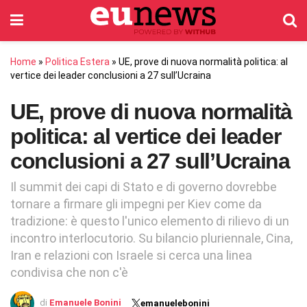
Home
»
Politica Estera
»
UE, prove di nuova normalità politica: al
vertice dei leader conclusioni a 27 sull’Ucraina
UE, prove di nuova normalità
politica: al vertice dei leader
conclusioni a 27 sull’Ucraina
Il summit dei capi di Stato e di governo dovrebbe
tornare a firmare gli impegni per Kiev come da
tradizione: è questo l'unico elemento di rilievo di un
incontro interlocutorio. Su bilancio pluriennale, Cina,
Iran e relazioni con Israele si cerca una linea
condivisa che non c'è
di
Emanuele Bonini
emanuelebonini