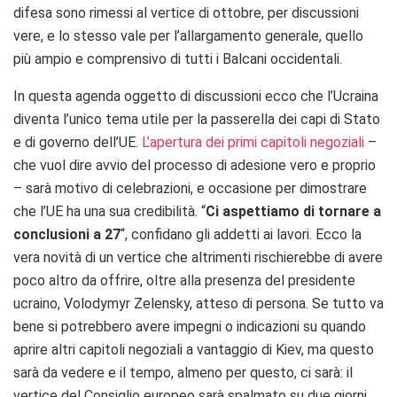
difesa sono rimessi al vertice di ottobre, per discussioni
vere, e lo stesso vale per l’allargamento generale, quello
più ampio e comprensivo di tutti i Balcani occidentali.
In questa agenda oggetto di discussioni ecco che l’Ucraina
diventa l’unico tema utile per la passerella dei capi di Stato
e di governo dell’UE.
L’apertura dei primi capitoli negoziali
–
che vuol dire avvio del processo di adesione vero e proprio
– sarà motivo di celebrazioni, e occasione per dimostrare
che l’UE ha una sua credibilità. “
Ci aspettiamo di tornare a
conclusioni a 27
“, confidano gli addetti ai lavori. Ecco la
vera novità di un vertice che altrimenti rischierebbe di avere
poco altro da offrire, oltre alla presenza del presidente
ucraino, Volodymyr Zelensky, atteso di persona. Se tutto va
bene si potrebbero avere impegni o indicazioni su quando
aprire altri capitoli negoziali a vantaggio di Kiev, ma questo
sarà da vedere e il tempo, almeno per questo, ci sarà: il
vertice del Consiglio europeo sarà spalmato su due giorni,