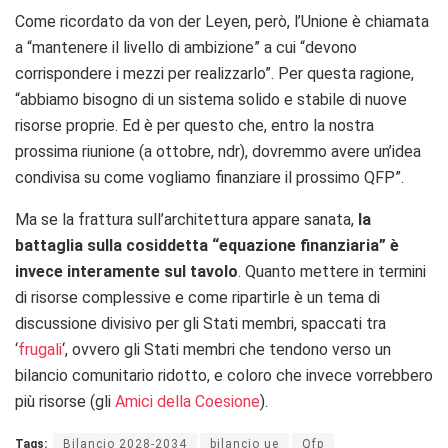
Come ricordato da von der Leyen, però, l’Unione è chiamata
a “mantenere il livello di ambizione” a cui “devono
corrispondere i mezzi per realizzarlo”. Per questa ragione,
“abbiamo bisogno di un sistema solido e stabile di nuove
risorse proprie. Ed è per questo che, entro la nostra
prossima riunione (a ottobre, ndr), dovremmo avere un’idea
condivisa su come vogliamo finanziare il prossimo QFP”.
Ma se la frattura sull’architettura appare sanata,
la
battaglia sulla cosiddetta “equazione finanziaria” è
invece interamente sul tavolo
. Quanto mettere in termini
di risorse complessive e come ripartirle è un tema di
discussione divisivo per gli Stati membri, spaccati tra
‘
frugali
‘, ovvero gli Stati membri che tendono verso un
bilancio comunitario ridotto, e coloro che invece vorrebbero
più risorse (gli
Amici della Coesione
).
Tags:
Bilancio 2028-2034
bilancio ue
Qfp