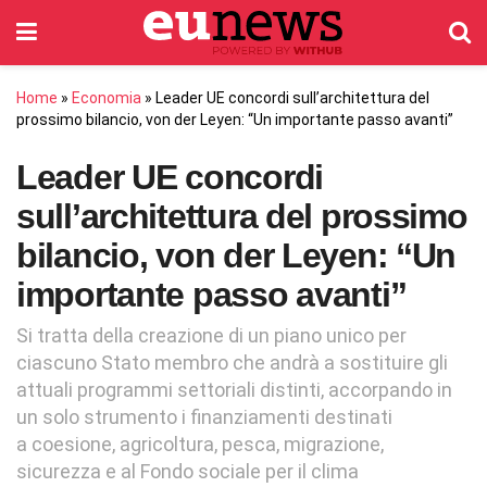
Home
»
Economia
»
Leader UE concordi sull’architettura del
prossimo bilancio, von der Leyen: “Un importante passo avanti”
Leader UE concordi
sull’architettura del prossimo
bilancio, von der Leyen: “Un
importante passo avanti”
Si tratta della creazione di un piano unico per
ciascuno Stato membro che andrà a sostituire gli
attuali programmi settoriali distinti, accorpando in
un solo strumento i finanziamenti destinati
a coesione, agricoltura, pesca, migrazione,
sicurezza e al Fondo sociale per il clima