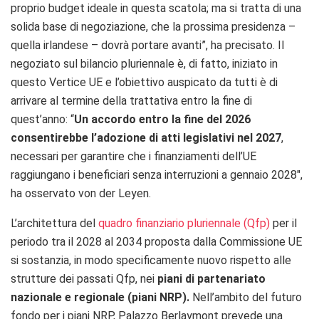
proprio budget ideale in questa scatola; ma si tratta di una
solida base di negoziazione, che la prossima presidenza –
quella irlandese – dovrà portare avanti”, ha precisato. Il
negoziato sul bilancio pluriennale è, di fatto, iniziato in
questo Vertice UE e l’obiettivo auspicato da tutti è di
arrivare al termine della trattativa entro la fine di
quest’anno: “
Un accordo entro la fine del 2026
consentirebbe l’adozione di atti legislativi nel 2027
,
necessari per garantire che i finanziamenti dell’UE
raggiungano i beneficiari senza interruzioni a gennaio 2028″,
ha osservato von der Leyen.
L’architettura del
quadro finanziario pluriennale (Qfp)
per il
periodo tra il 2028 al 2034 proposta dalla Commissione UE
si sostanzia, in modo specificamente nuovo rispetto alle
strutture dei passati Qfp, nei
piani di partenariato
nazionale e regionale (piani NRP).
Nell’ambito del futuro
fondo per i piani NRP, Palazzo Berlaymont prevede una