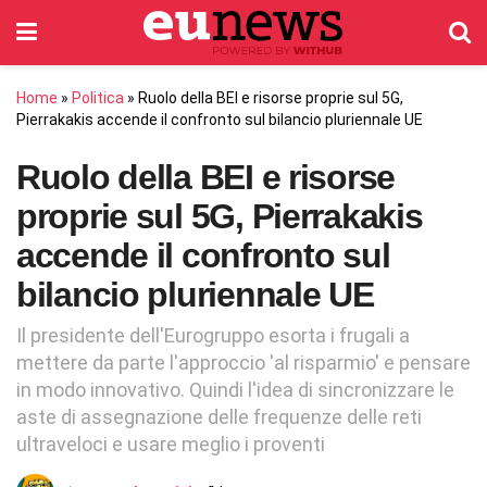
Home
»
Politica
»
Ruolo della BEI e risorse proprie sul 5G,
Pierrakakis accende il confronto sul bilancio pluriennale UE
Ruolo della BEI e risorse
proprie sul 5G, Pierrakakis
accende il confronto sul
bilancio pluriennale UE
Il presidente dell'Eurogruppo esorta i frugali a
mettere da parte l'approccio 'al risparmio' e pensare
in modo innovativo. Quindi l'idea di sincronizzare le
aste di assegnazione delle frequenze delle reti
ultraveloci e usare meglio i proventi