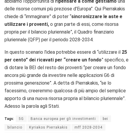
abbiamo l’opportunità di
ripensare a come gestiamo
una
delle risorse comuni più preziose d’Europa”.
Qui Pierrakakis
chiede di “immaginare” di poter “
s
incronizzare le aste e
utilizzare i proventi,
o gran parte di essi, come risorsa
propria per il bilancio pluriennale”, il Quadro finanziario
pluriennale (QFP) per il periodo 2028-2034.
In questo scenario l’idea potrebbe essere di “utilizzare il
25
per cento” dei ricavati per “creare un fondo
” specifico, e
di dotare la BEI del resto dei proventi “
per creare un fondo
ancora più grande da investire nelle applicazioni G6 di
prossima generazione”.
A detta di Pierrakakis, “s
e lo
facessimo, creeremmo qualcosa di più ampio del semplice
apporto di una nuova risorsa propria al bilancio pluriennale”.
Adesso la parola agli Stati.
Tags:
5G
Banca europea per gli investimenti
bei
bilancio
Kyriakos Pierrakakis
mff 2028-2034