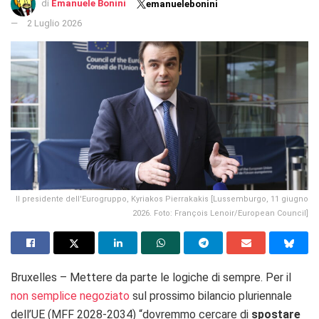
di
Emanuele Bonini
emanuelebonini
2 Luglio 2026
Il presidente dell'Eurogruppo, Kyriakos Pierrakakis [Lussemburgo, 11 giugno
2026. Foto: François Lenoir/European Council]
Bruxelles – Mettere da parte le logiche di sempre. Per il
non semplice negoziato
sul prossimo bilancio pluriennale
dell’UE (MFF 2028-2034) “
dovremmo cercare di
spostare