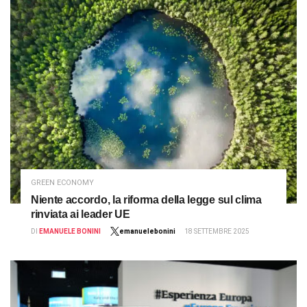
GREEN ECONOMY
Niente accordo, la riforma della legge sul clima
rinviata ai leader UE
DI
EMANUELE BONINI
emanuelebonini
18 SETTEMBRE 2025