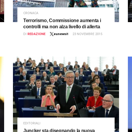
CRONACA
Terrorismo, Commissione aumenta i
controlli ma non alza livello di allerta
DI
REDAZIONE
eunewsit
23 NOVEMBRE 2015
EDITORIALI
Juncker sta disegnando la nuova