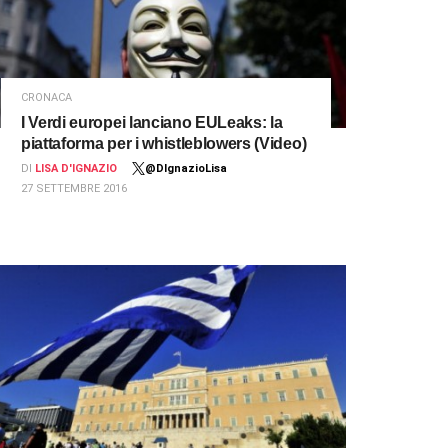
CRONACA
I Verdi europei lanciano EULeaks: la
piattaforma per i whistleblowers (Video)
DI
LISA D'IGNAZIO
@DIgnazioLisa
27 SETTEMBRE 2016