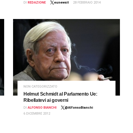
DI
REDAZIONE
eunewsit
28 FEBBRAIO 2014
NON CATEGORIZZATO
Helmut Schmidt al Parlamento Ue:
Ribellatevi ai governi
DI
ALFONSO BIANCHI
@AlfonsoBianchi
6 DICEMBRE 2012