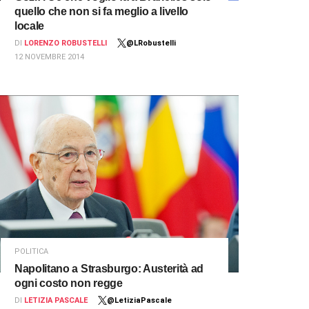
quello che non si fa meglio a livello
locale
DI
LORENZO ROBUSTELLI
@LRobustelli
12 NOVEMBRE 2014
POLITICA
Napolitano a Strasburgo: Austerità ad
ogni costo non regge
DI
LETIZIA PASCALE
@LetiziaPascale