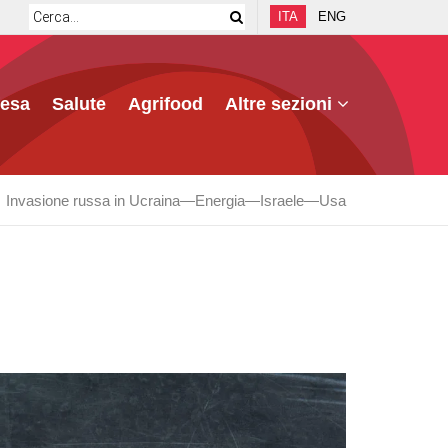
ITA
ENG
fesa
Salute
Agrifood
Altre sezioni
Invasione russa in Ucraina
Energia
Israele
Usa