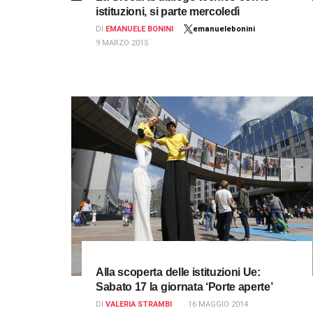
istituzioni, si parte mercoledì
DI
EMANUELE BONINI
emanuelebonini
9 MARZO 2015
Alla scoperta delle istituzioni Ue:
Sabato 17 la giornata ‘Porte aperte’
DI
VALERIA STRAMBI
16 MAGGIO 2014