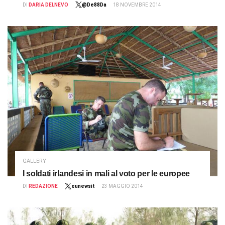
DI
DARIA DELNEVO
@De88Da
18 NOVEMBRE 2014
GALLERY
I soldati irlandesi in mali al voto per le europee
DI
REDAZIONE
eunewsit
23 MAGGIO 2014