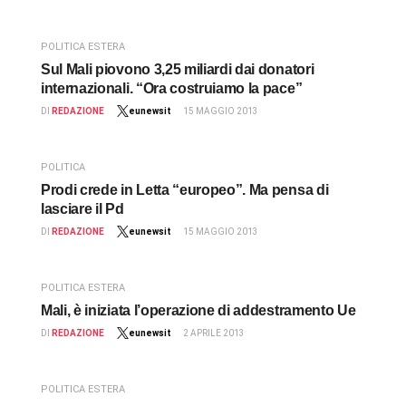
POLITICA ESTERA
Sul Mali piovono 3,25 miliardi dai donatori
internazionali. “Ora costruiamo la pace”
DI
REDAZIONE
eunewsit
15 MAGGIO 2013
POLITICA
Prodi crede in Letta “europeo”. Ma pensa di
lasciare il Pd
DI
REDAZIONE
eunewsit
15 MAGGIO 2013
POLITICA ESTERA
Mali, è iniziata l’operazione di addestramento Ue
DI
REDAZIONE
eunewsit
2 APRILE 2013
POLITICA ESTERA