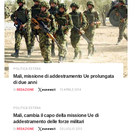
POLITICA ESTERA
Mali, missione di addestramento Ue prolungata
di due anni
DI
REDAZIONE
eunewsit
15 APRILE 2014
POLITICA ESTERA
Mali, cambia il capo della missione Ue di
addestramento delle forze militari
DI
REDAZIONE
eunewsit
20 LUGLIO 2013