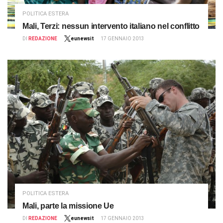
POLITICA ESTERA
Mali, Terzi: nessun intervento italiano nel conflitto
DI
REDAZIONE
eunewsit
17 GENNAIO 2013
POLITICA ESTERA
Mali, parte la missione Ue
DI
REDAZIONE
eunewsit
17 GENNAIO 2013