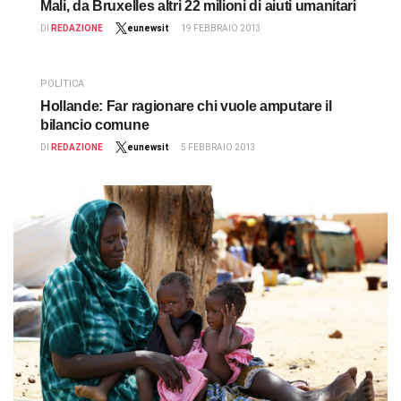
Mali, da Bruxelles altri 22 milioni di aiuti umanitari
DI
REDAZIONE
eunewsit
19 FEBBRAIO 2013
POLITICA
Hollande: Far ragionare chi vuole amputare il
bilancio comune
DI
REDAZIONE
eunewsit
5 FEBBRAIO 2013