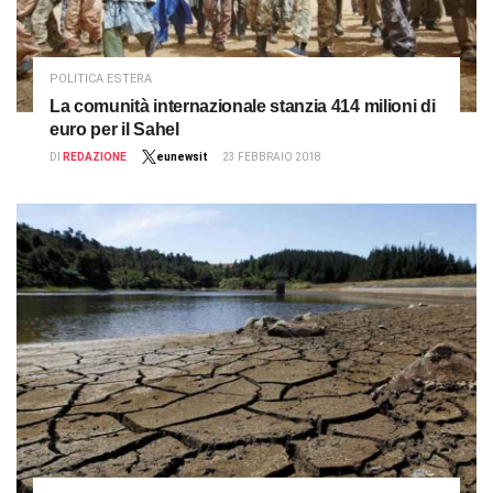
POLITICA ESTERA
La comunità internazionale stanzia 414 milioni di
euro per il Sahel
DI
REDAZIONE
eunewsit
23 FEBBRAIO 2018