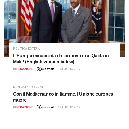
POLITICA ESTERA
L’Europa minacciata da terroristi di al-Qaida in
Mali? (English version below)
DI
REDAZIONE
eunewsit
16 LUGLIO 2012
NON CATEGORIZZATO
Con il Mediterraneo in fiamme, l’Unione europea
muore
DI
REDAZIONE
eunewsit
12 LUGLIO 2012