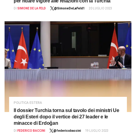
per ridare vigore alle relazioni con la Turchia
DI
SIMONE DE LA FELD
@SimoneDeLaFeld1
20 LUGLIO 2023
POLITICA ESTERA
Il dossier Turchia torna sul tavolo dei ministri Ue
degli Esteri dopo il vertice dei 27 leader e le
minacce di Erdoğan
DI
FEDERICO BACCINI
@federicobaccini
19 LUGLIO 2023