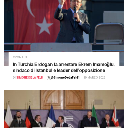
CRONACA
In Turchia Erdogan fa arrestare Ekrem Imamoğlu,
sindaco di Istanbul e leader dell’opposizione
DI
SIMONE DE LA FELD
@SimoneDeLaFeld1
19 MARZO 2025