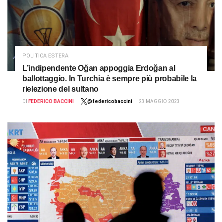
POLITICA ESTERA
L’indipendente Oğan appoggia Erdoğan al
ballottaggio. In Turchia è sempre più probabile la
rielezione del sultano
DI
FEDERICO BACCINI
@federicobaccini
23 MAGGIO 2023