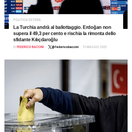
POLITICA ESTERA
La Turchia andrà al ballottaggio. Erdoğan non
supera il 49,3 per cento e rischia la rimonta dello
sfidante Kılıçdaroğlu
DI
FEDERICO BACCINI
@federicobaccini
15 MAGGIO 2023