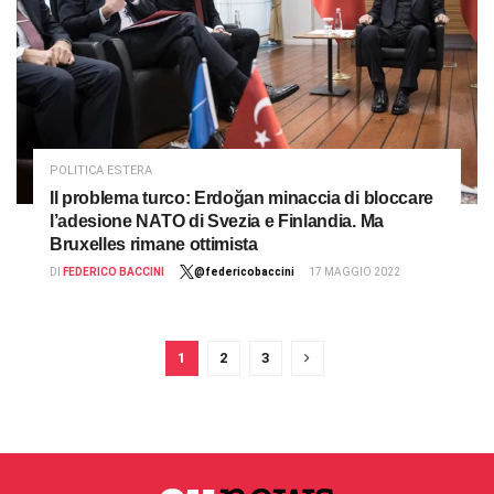
POLITICA ESTERA
Il problema turco: Erdoğan minaccia di bloccare
l’adesione NATO di Svezia e Finlandia. Ma
Bruxelles rimane ottimista
DI
FEDERICO BACCINI
@federicobaccini
17 MAGGIO 2022
1
2
3