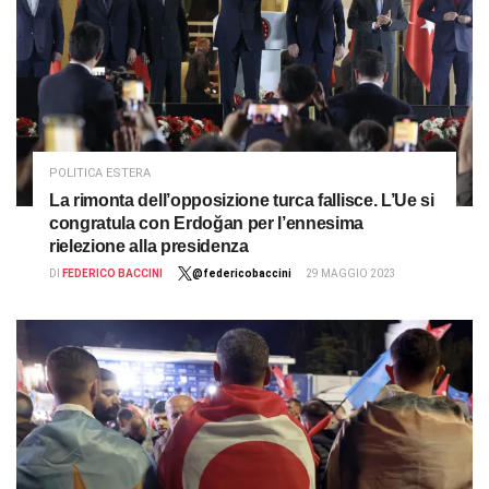
POLITICA ESTERA
La rimonta dell’opposizione turca fallisce. L’Ue si
congratula con Erdoğan per l’ennesima
rielezione alla presidenza
DI
FEDERICO BACCINI
@federicobaccini
29 MAGGIO 2023