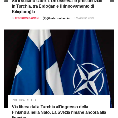
Se il sultano cade. L’Ue osserva le presidenziali
in Turchia, tra Erdoğan e il rinnovamento di
Kılıçdaroğlu
DI
FEDERICO BACCINI
@federicobaccini
5 MAGGIO 2023
POLITICA ESTERA
Via libera dalla Turchia all’ingresso della
Finlandia nella Nato. La Svezia rimane ancora alla
finestra