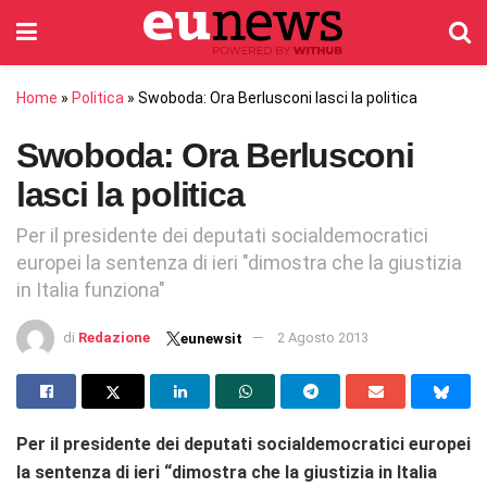
Home
»
Politica
»
Swoboda: Ora Berlusconi lasci la politica
Swoboda: Ora Berlusconi
lasci la politica
Per il presidente dei deputati socialdemocratici
europei la sentenza di ieri "dimostra che la giustizia
in Italia funziona"
di
Redazione
2 Agosto 2013
eunewsit
Per il presidente dei deputati socialdemocratici europei
la sentenza di ieri “dimostra che la giustizia in Italia