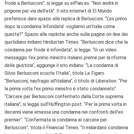
frode a Berlusconi”, si legge su elPais.es. “Non andrà in
prigione per via dell’età”. Il sito internet di El Mundo
preferisce dare spazio alla replica di Berlusconi. “L’ex primo
dopo la condanna ‘infondata’: vogliamo un’Italia come
questa?” Spazio alle repliche anche sulle pagine on-line dei
quotidiano indiano Hindustan Times. “Berlusconi dice che la
condanna per frode è infondata”, si legge. “In un video
messaggio l’ex primo ministro italiano preme per la riforma
della giustizia”, aggiunge il sito indiano. “La condanna di
Silvio Berlusconi scuote l’Italia”, titola Le Figaro.
“Berlusconi, naufragio all’italiana”, il titolo di Liberation. “Per
la prima volta l’ex primo ministro è stato condannato”.
“Carcere per Berlusconi confermato dalla Corte suprema
italiana”, si legge sull’Huffington post. “Per la prima volta in
decenni viene emessa una condanna nei confronti dell’ex
premier”. “Confermata la condanna al carcere per
Berlusconi”, titola il Financial Times. “Il miliardario condanna